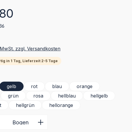
eis:
,80
36
. MwSt. zzgl. Versandkosten
ig in 1 Tag, Lieferzeit 2-5 Tage
ählen
gelb
rot
blau
orange
grün
rosa
hellblau
hellgelb
t
hellgrün
hellorange
 Anzahl: Gib den gewünschten Wert ein 
Bogen