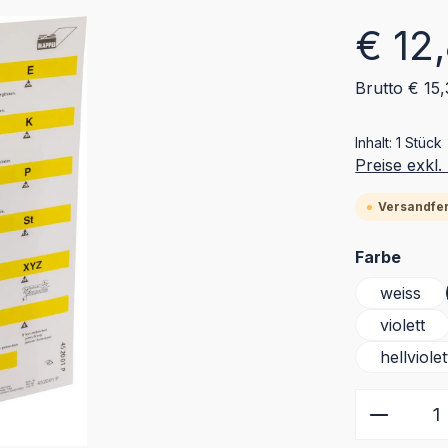
Regulärer Pr
€ 12
Brutto € 15,
Inhalt:
1 Stück
Preise exkl
Versandfert
ausw
Farbe
weiss
violett
hellviolet
Produkt