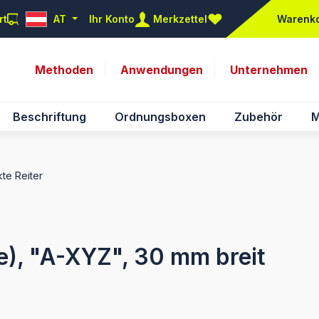
rt
AT
Ihr Konto
Merkzettel
Warenk
Du hast 0 Produkte auf d
Methoden
Anwendungen
Unternehmen
Beschriftung
Ordnungsboxen
Zubehör
M
te Reiter
ie), "A-XYZ", 30 mm breit