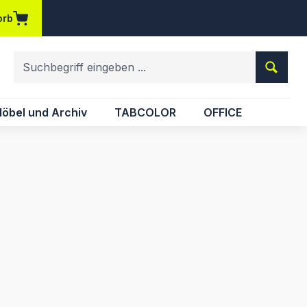
orb
em Merkzettel
öbel und Archiv
TABCOLOR
OFFICE