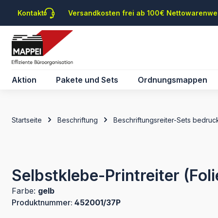
m Hauptinhalt springen
Zur Suche springen
Zur Hauptnavigation springen
Kontakt
Versandkosten frei ab 100€ Nettowarenwe
Aktion
Pakete und Sets
Ordnungsmappen
Startseite
Beschriftung
Beschriftungsreiter-Sets bedruck
Selbstklebe-Printreiter (Fol
Farbe:
gelb
Produktnummer:
452001/37P