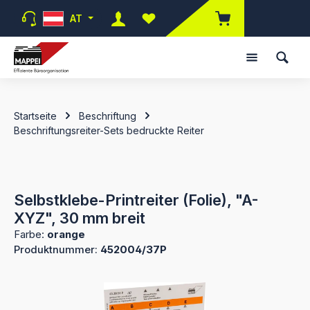
Zum Hauptinhalt springen
AT
Du hast 0 Produkte auf dem Merk
Startseite
Beschriftung
Beschriftungsreiter-Sets bedruckte Reiter
Selbstklebe-Printreiter (Folie), "A-
XYZ", 30 mm breit
Farbe:
orange
Produktnummer:
452004/37P
Bildergalerie überspringen