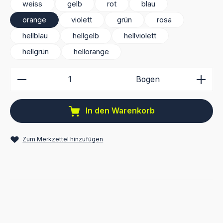
weiss
gelb
rot
blau
orange
violett
grün
rosa
hellblau
hellgelb
hellviolett
hellgrün
hellorange
Produkt Anzahl: Gib den gewünschten Wert ein ode
Bogen
In den Warenkorb
Zum Merkzettel hinzufügen