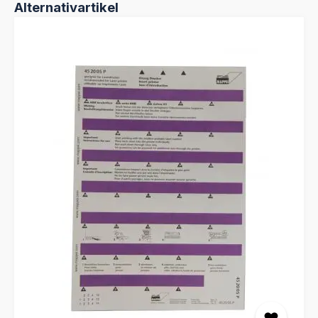
Produktgalerie überspringen
Alternativartikel