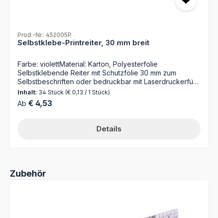
Prod.-Nr.: 452005P
Selbstklebe-Printreiter, 30 mm breit
Farbe: violettMaterial: Karton, Polyesterfolie
Selbstklebende Reiter mit Schutzfolie 30 mm zum
Selbstbeschriften oder bedruckbar mit Laserdruckerfür
numerische Suchbegriffe 1 Bogen = 34 Reiter Nutzen
Inhalt:
34 Stück
(€ 0,13 / 1 Stück)
Sie zum Bedrucken unsere webbasierte Software:
Regulärer Preis:
€ 4,53
Ab
https://www.mappei.de/de/unternehmen/service/mappei
-print-20/ Für umfangreiche Organisationen bieten wir
einen Druckservice nach Ihren Vorgaben (Dateien) an!
Details
Produktgalerie überspringen
Zubehör