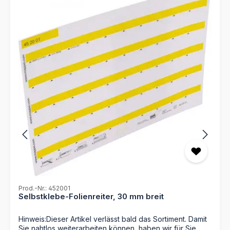
organisieren. Vertrauen Sie auf MAPPEI für hochwertige
Büroausstattung, die Ihre Arbeitsabläufe optimiert.
Produktdetails: Hergestellt aus strapazierfähigem PVC
(250 g/m²) Alphanumerische Ordnungsleiste zum
schnellen Auffinden der Mappe Seitenklappen halten
die Unterlagen sicher an ihrem Platz Fassungsvermögen
für bis zu 50 Blatt Papier Passend zur Aufbewahrung in
der MAPPEI-Ordnungsbox
Prod.-Nr.: 452001
Selbstklebe-Folienreiter, 30 mm breit
Hinweis:Dieser Artikel verlässt bald das Sortiment. Damit
Sie nahtlos weiterarbeiten können, haben wir für Sie