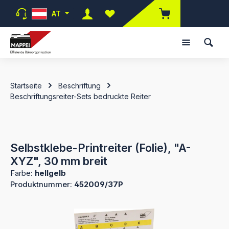
Zum Hauptinhalt springen
AT
Du hast 0 Produkte auf dem Merk
Startseite
Beschriftung
Beschriftungsreiter-Sets bedruckte Reiter
Selbstklebe-Printreiter (Folie), "A-
XYZ", 30 mm breit
Farbe:
hellgelb
Produktnummer:
452009/37P
Bildergalerie überspringen