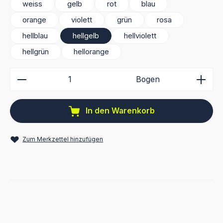
weiss
gelb
rot
blau
orange
violett
grün
rosa
hellblau
hellgelb
hellviolett
hellgrün
hellorange
Produkt Anzahl: Gib den gewünschten Wert ein ode
Bogen
In den Warenkorb
Zum Merkzettel hinzufügen