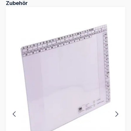
Produktgalerie überspringen
Zubehör