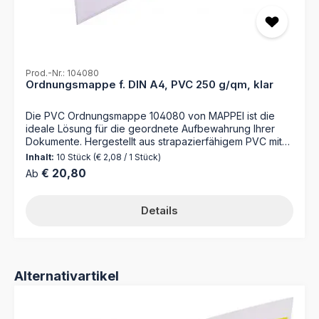
Prod.-Nr.: 104080
Ordnungsmappe f. DIN A4, PVC 250 g/qm, klar
Die PVC Ordnungsmappe 104080 von MAPPEI ist die
ideale Lösung für die geordnete Aufbewahrung Ihrer
Dokumente. Hergestellt aus strapazierfähigem PVC mit
250 g/m² und ausgestattet mit praktischen Funktionen,
Inhalt:
10 Stück
(€ 2,08 / 1 Stück)
erleichtert sie die Organisation Ihrer Unterlagen im
Regulärer Preis:
€ 20,80
Ab
Büroalltag. Bringen Sie Ordnung in Ihre Unterlagen mit
der PVC Ordnungsmappe 104080 von MAPPEI! Das
robuste PVC-Material sorgt für Langlebigkeit und Schutz
Details
Ihrer Dokumente. Dank der alphanumerischen
Ordnungsleiste finden Sie Ihre Mappe im
Handumdrehen, während die Seitenklappen dafür
sorgen, dass Ihre Unterlagen sicher an ihrem Platz
bleiben. Mit einer Kapazität von 50 Blatt Papier bietet die
Produktgalerie überspringen
Alternativartikel
Mappe ausreichend Platz für Ihre wichtigsten
Dokumente. Kombinieren Sie sie mit dem MAPPEI
Selbstklebereiter, um Ihre Unterlagen noch effizienter zu