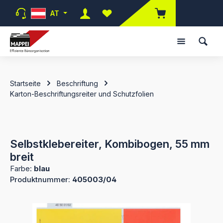
Zum Hauptinhalt springen
AT
Du hast 0 Produkte auf dem Merk
Startseite
Beschriftung
Karton-Beschriftungsreiter und Schutzfolien
Selbstklebereiter, Kombibogen, 55 mm
breit
Farbe:
blau
Produktnummer:
405003/04
Bildergalerie überspringen