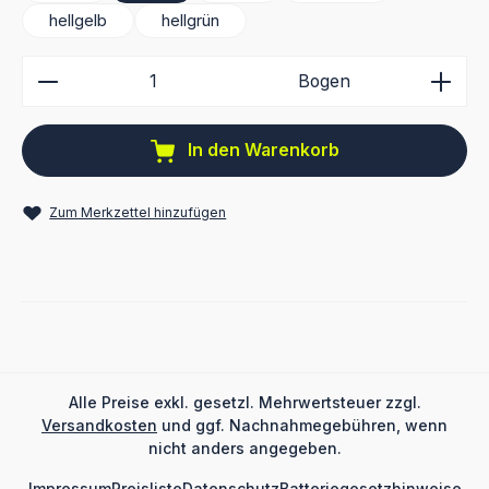
hellgelb
hellgrün
Produkt Anzahl: Gib den gewünschten Wert ein ode
Bogen
In den Warenkorb
Zum Merkzettel hinzufügen
Alle Preise exkl. gesetzl. Mehrwertsteuer zzgl.
Versandkosten
und ggf. Nachnahmegebühren, wenn
nicht anders angegeben.
Impressum
Preisliste
Datenschutz
Batteriegesetzhinweise