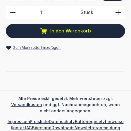
Produkt Anzahl: Gib den gewünschten Wert ein ode
Stück
In den Warenkorb
Zum Merkzettel hinzufügen
Alle Preise exkl. gesetzl. Mehrwertsteuer zzgl.
Versandkosten
und ggf. Nachnahmegebühren, wenn
nicht anders angegeben.
Impressum
Preisliste
Datenschutz
Batteriegesetzhinweise
Kontakt
AGB
Versand
Downloads
Newsletteranmeldung