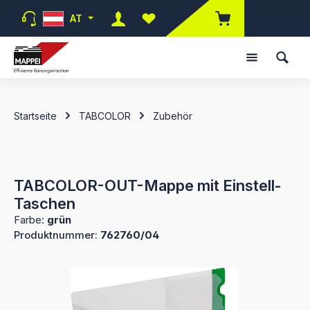
Zum Hauptinhalt springen
AT
Du hast 0 Produkte auf dem Merk
Startseite
TABCOLOR
Zubehör
TABCOLOR-OUT-Mappe mit Einstell-
Taschen
Farbe:
grün
Produktnummer:
762760/04
Bildergalerie überspringen