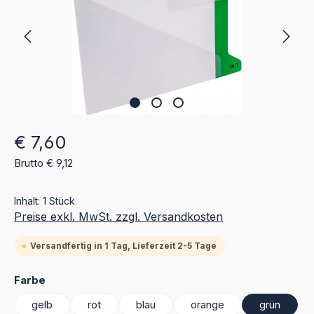
Regulärer Preis:
€ 7,60
Brutto € 9,12
Inhalt:
1 Stück
Preise exkl. MwSt. zzgl. Versandkosten
Versandfertig in 1 Tag, Lieferzeit 2-5 Tage
auswählen
Farbe
gelb
rot
blau
orange
grün