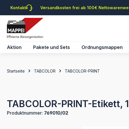
m Hauptinhalt springen
Zur Suche springen
Zur Hauptnavigation springen
Kontakt
Versandkosten frei ab 100€ Nettowarenwe
Aktion
Pakete und Sets
Ordnungsmappen
Startseite
TABCOLOR
TABCOLOR-PRINT
TABCOLOR-PRINT-Etikett, 19
Produktnummer:
769010/02