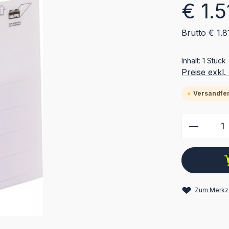
Regulärer Pr
€ 1.
Brutto € 1.
Inhalt:
1 Stück
Preise exkl
Versandfert
Produkt
Zum Merkze