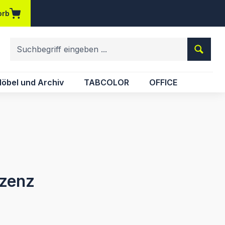
orb
em Merkzettel
öbel und Archiv
TABCOLOR
OFFICE
izenz