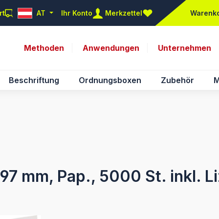
rt
AT
Ihr Konto
Merkzettel
Warenk
Du hast 0 Produkte auf d
Methoden
Anwendungen
Unternehmen
Beschriftung
Ordnungsboxen
Zubehör
M
7 mm, Pap., 5000 St. inkl. L