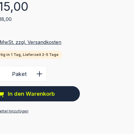
eis:
515,00
818,00
. MwSt. zzgl. Versandkosten
ig in 1 Tag, Lieferzeit 2-5 Tage
 Anzahl: Gib den gewünschten Wert ein 
Paket
In den Warenkorb
ttel hinzufügen