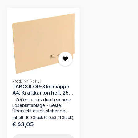
Produktgalerie überspringen
Prod.-Nr.: 761121
TABCOLOR-Stellmappe
A4, Kraftkarton hell, 250
g/qm
- Zeitersparnis durch sichere
Loseblattablage - Beste
Übersicht durch stehende
Registratur
Inhalt:
100 Stück
(€ 0,63 / 1 Stück)
(Kassettenregistratur) Die
€ 63,05
Regulärer Preis:
Mappei TABCOLOR
Stellmappe ist die ideale