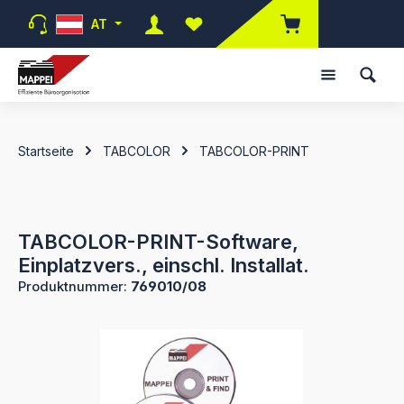
Zum Hauptinhalt springen
AT
Du hast 0 Produkte auf dem Merk
Startseite
TABCOLOR
TABCOLOR-PRINT
TABCOLOR-PRINT-Software,
Einplatzvers., einschl. Installat.
Produktnummer:
769010/08
Bildergalerie überspringen