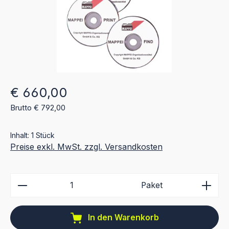
Regulärer Preis:
€ 660,00
Brutto € 792,00
Inhalt:
1 Stück
Preise exkl. MwSt. zzgl. Versandkosten
Produkt Anzahl: Gib den gewünschten Wert ein ode
Paket
In den Warenkorb