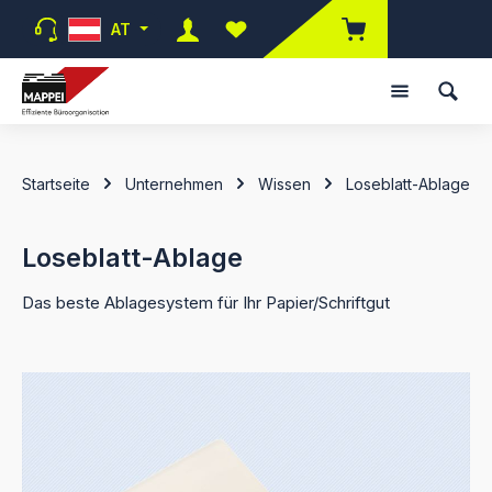
Zum Hauptinhalt springen
AT
Du hast 0 Produkte auf dem Merk
Startseite
Unternehmen
Wissen
Loseblatt-Ablage
Loseblatt-Ablage
Das beste Ablagesystem für Ihr Papier/Schriftgut