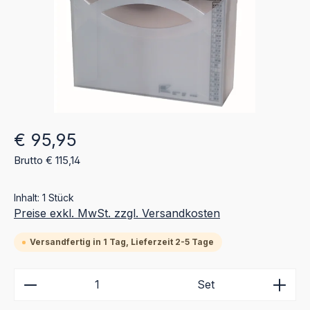
Regulärer Preis:
€ 95,95
Brutto € 115,14
Inhalt:
1 Stück
Preise exkl. MwSt. zzgl. Versandkosten
Versandfertig in 1 Tag, Lieferzeit 2-5 Tage
Produkt Anzahl: Gib den gewünschten Wert ein ode
Set