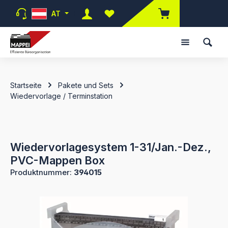
Zum Hauptinhalt springen
AT
Du hast 0 Produkte auf dem Merk
Startseite
Pakete und Sets
Wiedervorlage / Terminstation
Wiedervorlagesystem 1-31/Jan.-Dez.,
PVC-Mappen Box
Produktnummer:
394015
Bildergalerie überspringen