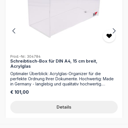
Prod.-Nr.: 304784
Schreibtisch-Box für DIN A4, 15 cm breit,
Acrylglas
Optimaler Überblick: Acrylglas-Organizer für die
perfekte Ordnung Ihrer Dokumente. Hochwertig: Made
in Germany - langlebig und qualitativ hochwertig.
Zwangloses Design: Für den anspruchsvollen
Regulärer Preis:
€ 101,00
Arbeitsplatz. Farbe: klarMaterial: AcrylglasMaße: 362 x
225 x 155 mm (B x H x T) Repräsentative Box (15 cm) zur
freien Aufstellung auf dem Schreibtisch (vertikale
Details
Registratur), mit seitlichen Griffhilfen für Format DIN A4
Ideal für die Wiedervorlage/Terminsteuerung und
Übersicht bei aktuellen Aufgabe