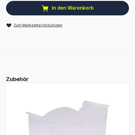
In den Warenkorb
Zum Merkzettel hinzufügen
Produktgalerie überspringen
Zubehör