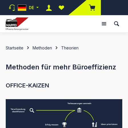
Zum Hauptinhalt springen
DE
Du hast 0 Produkte auf dem Merk
Startseite
Methoden
Theorien
Methoden für mehr Büroeffizienz
OFFICE-KAIZEN