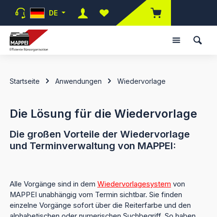
Zum Hauptinhalt springen
DE
Du hast 0 Produkte auf dem Merk
Startseite
Anwendungen
Wiedervorlage
Die Lösung für die Wiedervorlage
Die großen Vorteile der Wiedervorlage
und Terminverwaltung von MAPPEI:
Alle Vorgänge sind in dem
Wiedervorlagesystem
von
MAPPEI unabhängig vom Termin sichtbar. Sie finden
einzelne Vorgänge sofort über die Reiterfarbe und den
alphabetischen oder numerischen Suchbegriff. So haben