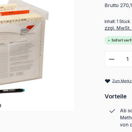
Brutto 270,
Inhalt:
1 Stück
zzgl. MwSt.
Sofort verf
Produkt
Zum Merkze
Vorteile
Ab so
Metho
von c