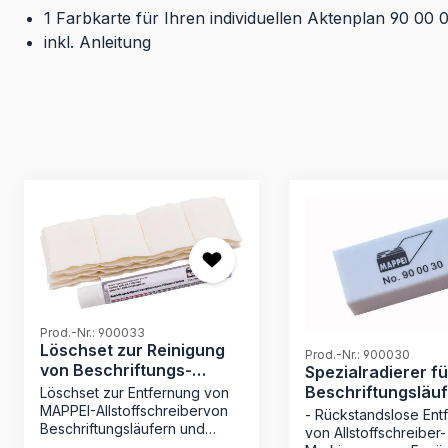
1 Farbkarte für Ihren individuellen Aktenplan 90 00 
inkl. Anleitung
Produktgalerie überspringen
Prod.-Nr.: 900033
Löschset zur Reinigung
Prod.-Nr.: 900030
von Beschriftungs-
Spezialradierer fü
Läufern 9124..
Beschriftungsläuf
Löschset zur Entfernung von
..
MAPPEI-Allstoffschreibervon
- Rückstandslose Ent
Beschriftungsläufern und
von Allstoffschreiber-
Farbkarte bestehend aus: - 15