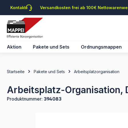
m Hauptinhalt springen
Zur Suche springen
Zur Hauptnavigation springen
Kontakt
Versandkosten frei ab 100€ Nettowarenwe
Aktion
Pakete und Sets
Ordnungsmappen
Startseite
Pakete und Sets
Arbeitsplatzorganisation
Arbeitsplatz-Organisation
Produktnummer:
394083
Bildergalerie überspringen