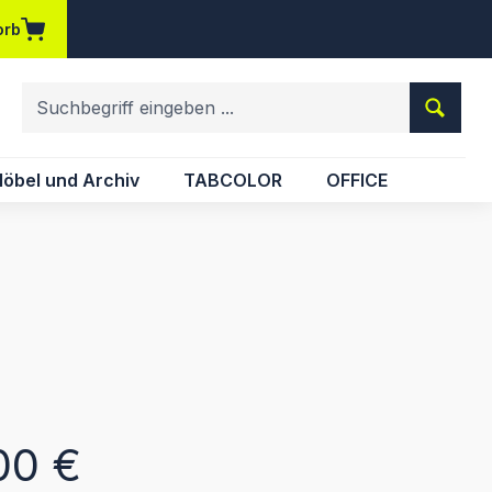
orb
em Merkzettel
öbel und Archiv
TABCOLOR
OFFICE
eis:
00 €