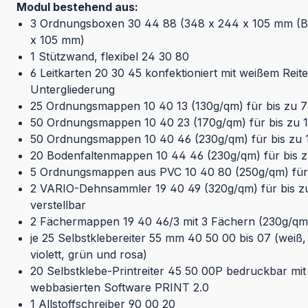
Modul bestehend aus:
3 Ordnungsboxen 30 44 88 (348 x 244 x 105 mm (B x
x 105 mm)
1 Stützwand, flexibel 24 30 80
6 Leitkarten 20 30 45 konfektioniert mit weißem Reit
Untergliederung
25 Ordnungsmappen 10 40 13 (130g/qm) für bis zu 75
50 Ordnungsmappen 10 40 23 (170g/qm) für bis zu 1
50 Ordnungsmappen 10 40 46 (230g/qm) für bis zu 1
20 Bodenfaltenmappen 10 44 46 (230g/qm) für bis z
5 Ordnungsmappen aus PVC 10 40 80 (250g/qm) für b
2 VARIO-Dehnsammler 19 40 49 (320g/qm) für bis zu 
verstellbar
2 Fächermappen 19 40 46/3 mit 3 Fächern (230g/qm) 
je 25 Selbstklebereiter 55 mm 40 50 00 bis 07 (weiß, 
violett, grün und rosa)
20 Selbstklebe-Printreiter 45 50 00P bedruckbar mi
webbasierten Software PRINT 2.0
1 Allstoffschreiber 90 00 20