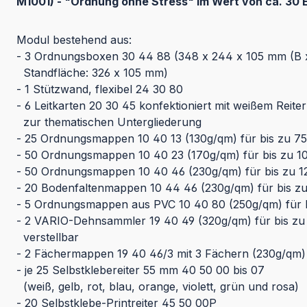
M1001) - "Ordnung ohne Stress" im Wert von ca. 30 Eu
Modul bestehend aus:
- 3 Ordnungsboxen 30 44 88 (348 x 244 x 105 mm (B x
Standfläche: 326 x 105 mm)
- 1 Stützwand, flexibel 24 30 80
- 6 Leitkarten 20 30 45 konfektioniert mit weißem Reiter
zur thematischen Untergliederung
- 25 Ordnungsmappen 10 40 13 (130g/qm) für bis zu 75 
- 50 Ordnungsmappen 10 40 23 (170g/qm) für bis zu 10
- 50 Ordnungsmappen 10 40 46 (230g/qm) für bis zu 12
- 20 Bodenfaltenmappen 10 44 46 (230g/qm) für bis zu
- 5 Ordnungsmappen aus PVC 10 40 80 (250g/qm) für bi
- 2 VARIO-Dehnsammler 19 40 49 (320g/qm) für bis zu 
verstellbar
- 2 Fächermappen 19 40 46/3 mit 3 Fächern (230g/qm) f
- je 25 Selbstklebereiter 55 mm 40 50 00 bis 07
(weiß, gelb, rot, blau, orange, violett, grün und rosa)
- 20 Selbstklebe-Printreiter 45 50 00P