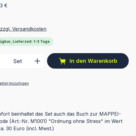
13 €
 zzgl. Versandkosten
ügbar, Lieferzeit: 1-3 Tage
 Anzahl: Gib den gewünschten Wert ein 
In den Warenkorb
Set
ttel hinzufügen
fort beinhaltet das Set auch das Buch zur MAPPEI-
de (Art.-Nr. M1001) "Ordnung ohne Stress" im Wert
a. 30 Euro (incl. Mwst.)