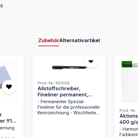
06
Zubehör
Alternativartikel
Prod.-Nr.: 900020
Allstoffschreiber,
Fineliner permanent,
schwarz
- Permanenter Spezial-
Fineliner für die professionelle
Prod.-Nr.:
Kennzeichnung - Wischfeste
r
Aktion
Tinte: Trocknet
er 9124
400 g/q
sekundenschnell für sauberes
fernung
Läufer
- Harmon
Arbeiten - Maximale
Farbkenn
Lichtbeständigkeit für