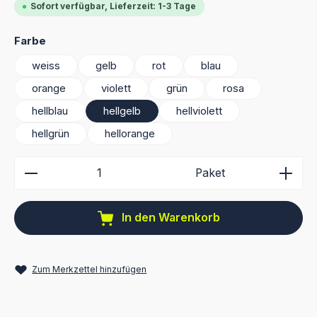
Sofort verfügbar, Lieferzeit: 1-3 Tage
auswählen
Farbe
weiss
gelb
rot
blau
orange
violett
grün
rosa
hellblau
hellgelb
hellviolett
hellgrün
hellorange
Produkt Anzahl: Gib den gewünschten Wert ein ode
Paket
In den Warenkorb
Zum Merkzettel hinzufügen