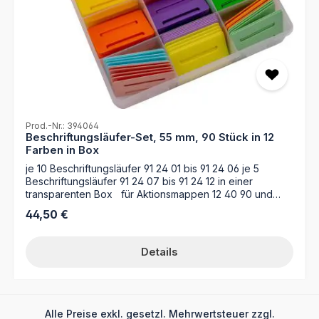
Prod.-Nr.: 394064
Beschriftungsläufer-Set, 55 mm, 90 Stück in 12
Farben in Box
je 10 Beschriftungsläufer 91 24 01 bis 91 24 06 je 5
Beschriftungsläufer 91 24 07 bis 91 24 12 in einer
transparenten Box für Aktionsmappen 12 40 90 und
Mappen mit Läuferschiene
Regulärer Preis:
44,50 €
Details
Alle Preise exkl. gesetzl. Mehrwertsteuer zzgl.