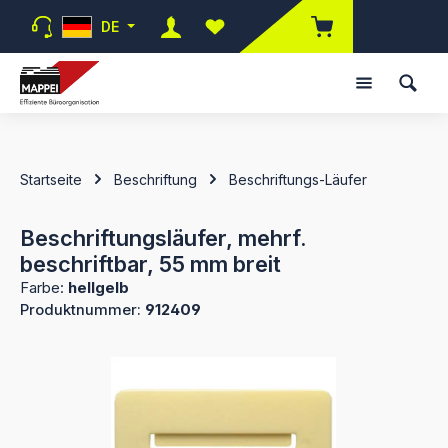
Zum Hauptinhalt springen
DE
Du hast 0 Produkte auf dem Merk
Startseite
Beschriftung
Beschriftungs-Läufer
Beschriftungsläufer, mehrf.
beschriftbar, 55 mm breit
Farbe:
hellgelb
Produktnummer:
912409
Bildergalerie überspringen