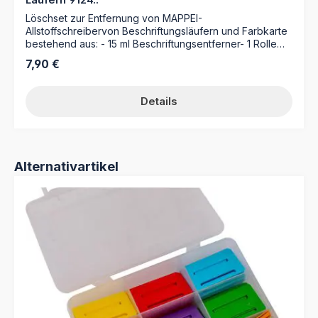
Löschset zur Entfernung von MAPPEI-
Allstoffschreibervon Beschriftungsläufern und Farbkarte
bestehend aus: - 15 ml Beschriftungsentferner- 1 Rolle
Zellstoffläppchen
Regulärer Preis:
7,90 €
Details
Produktgalerie überspringen
Alternativartikel