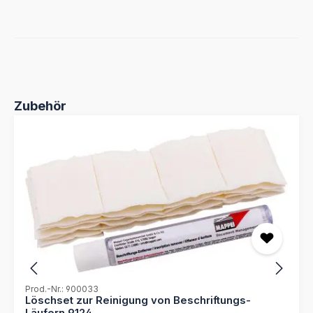
Produktgalerie überspringen
Zubehör
Prod.-Nr.: 900033
Löschset zur Reinigung von Beschriftungs-
Läufern 9124..