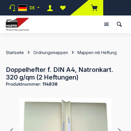
Zum Hauptinhalt springen
DE
Du hast 0 Produkte auf dem Merk
Startseite
Ordnungsmappen
Mappen mit Heftung
Doppelhefter f. DIN A4, Natronkart.
320 g/qm (2 Heftungen)
Produktnummer:
114838
Bildergalerie überspringen