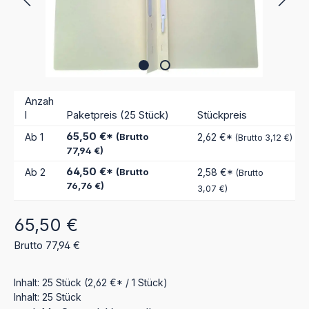
Anzah
l
Paketpreis (25 Stück)
Stückpreis
65,50 €*
Ab
1
(Brutto
2,62 €*
(Brutto 3,12 €)
77,94 €)
64,50 €*
Ab
2
(Brutto
2,58 €*
(Brutto
76,76 €)
3,07 €)
Regulärer Preis:
65,50 €
Brutto 77,94 €
Inhalt:
25 Stück
(2,62 €* / 1 Stück)
Inhalt:
25 Stück