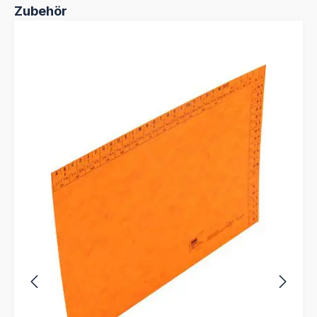
Produktgalerie überspringen
Zubehör