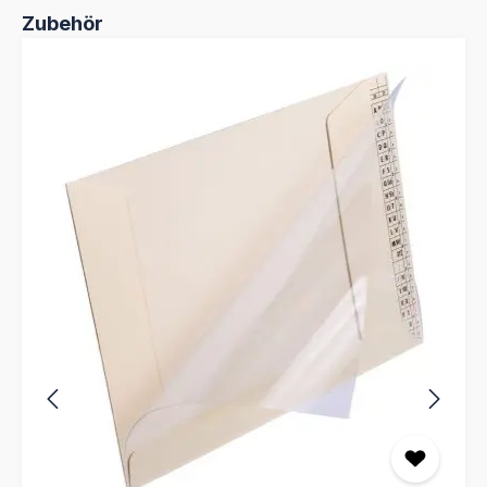
Produktgalerie überspringen
Zubehör