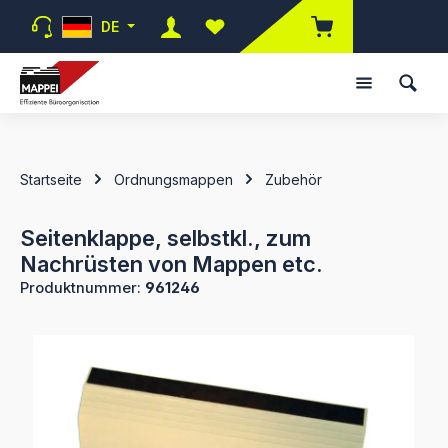
Zum Hauptinhalt springen
DE
Du hast 0 Produkte auf dem Merk
Startseite
Ordnungsmappen
Zubehör
Seitenklappe, selbstkl., zum
Nachrüsten von Mappen etc.
Produktnummer:
961246
Bildergalerie überspringen