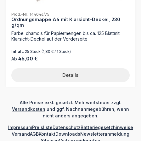
Prod.-Nr.: 144046/75
Ordnungsmappe A4 mit Klarsicht-Deckel, 230
g/qm
Farbe: chamois für Papiermengen bis ca. 125 Blattmit
Klarsicht-Deckel auf der Vorderseite
Inhalt:
25 Stück
(1,80 € / 1 Stück)
Regulärer Preis:
45,00 €
Ab
Details
Alle Preise exkl. gesetzl. Mehrwertsteuer zzgl.
Versandkosten
und ggf. Nachnahmegebühren, wenn
nicht anders angegeben.
Impressum
Preisliste
Datenschutz
Batteriegesetzhinweise
Versand
AGB
Kontakt
Downloads
Newsletteranmeldung
Sitemap
Vertrag widerrufen