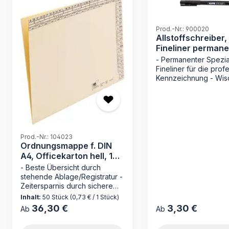
Prod.-Nr.: 900020
Allstoffschreiber,
Fineliner permane
schwarz
- Permanenter Spezia
Fineliner für die prof
Kennzeichnung - Wis
Tinte: Trocknet
sekundenschnell für
Arbeiten - Maximale
Lichtbeständigkeit für
dauerhaft lesbare
Archivierung - Integri
Prod.-Nr.: 104023
Spezialradierer für e
Ordnungsmappe f. DIN
Korrekturen Der schwarze
A4, Officekarton hell, 170
Allstoffschreiber von
g/qm
- Beste Übersicht durch
ist das unverzichtbar
stehende Ablage/Registratur -
Werkzeug für alle, di
Zeitersparnis durch sichere
auf eine präzise und
Loseblattablage - ohne
Inhalt:
50 Stück
(0,73 € / 1 Stück)
Archivierung legen. D
Mechanik wie bei hängender
Fineliner wurde spezi
36,30 €
3,30 €
Regulärer Preis:
Regulärer Preis:
Ab
Ab
Registratur - Made in Germany
entwickelt, um glatte
Entdecken Sie die
Oberflächen wie