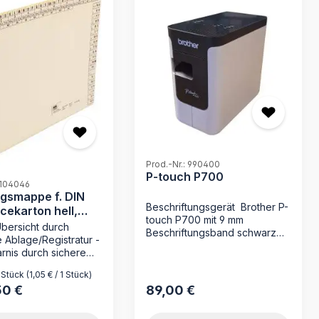
Prod.-Nr.: 990400
P-touch P700
 104046
gsmappe f. DIN
Beschriftungsgerät Brother P-
icekarton hell,
touch P700 mit 9 mm
qm
Übersicht durch
Beschriftungsband schwarz
 Ablage/Registratur -
auf transparent mit 24 mm
rnis durch sichere
Beschriftungsband schwarz
tablage - ohne
auf weiß, USB-Kabel,
 Stück
(1,05 € / 1 Stück)
 wie bei hängender
Netzadapter, CD-ROM
50 €
89,00 €
 Preis:
Regulärer Preis:
tur - Made in Germany
(Etikettendesign-Software,
nungsmappe 104046
Druckertreiber) sowie
I ist die ideale