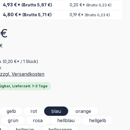
4,93 €*
(Brutto 5,87 €)
0,20 €*
(Brutto 0,23 €)
4,80 €*
(Brutto 5,71 €)
0,19 €*
(Brutto 0,23 €)
eis:
 €
 €
ck
(0,20 €* / 1 Stück)
k
 zzgl. Versandkosten
ügbar, Lieferzeit: 1-3 Tage
ählen
gelb
rot
blau
orange
grün
rosa
hellblau
hellgelb
t
hellgrün
hellorange