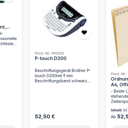
nt,
l-
essionelle
chfeste
Prod.-Nr.: 990200
 sauberes
P-touch D200
Beschriftungsgerät Brother P-
Prod.-Nr.:
erter
touch D200mit 9 mm
Ordnun
infache
Beschriftungsband schwarz
A4, Off
auf transparent mit 12 mm
230 g/
 MAPPEI
- Beste 
Beschriftungsband schwarz
e
stehende
auf weißsowie
e Wert
Zeiterspa
Benutzerhandbuch
 saubere
Loseblat
Inhalt:
50
ieser
Mechanik
ell
52,50 €
52,
Regulärer Preis:
Regulärer
Registra
Ab
Die Ord
von MAPPE