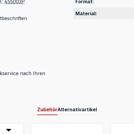
z:
455003P
Format:
Material:
tbeschriften
kservice nach Ihren
Zubehör
Alternativartikel