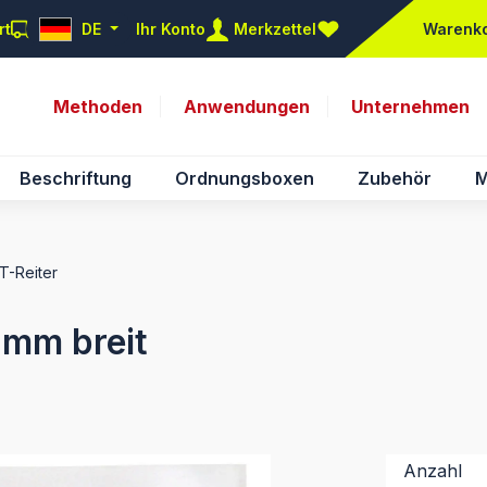
rt
DE
Ihr Konto
Merkzettel
Warenk
Du hast 0 Produkte auf d
Methoden
Anwendungen
Unternehmen
Beschriftung
Ordnungsboxen
Zubehör
M
NT-Reiter
 mm breit
Anzahl