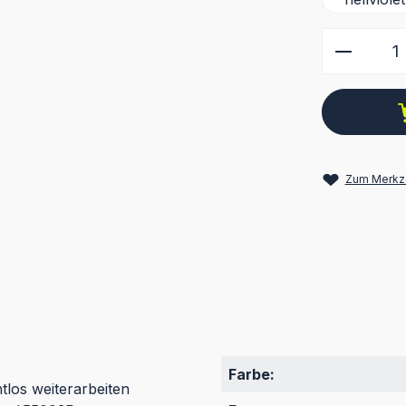
Produkt
Zum Merkze
Farbe:
htlos weiterarbeiten