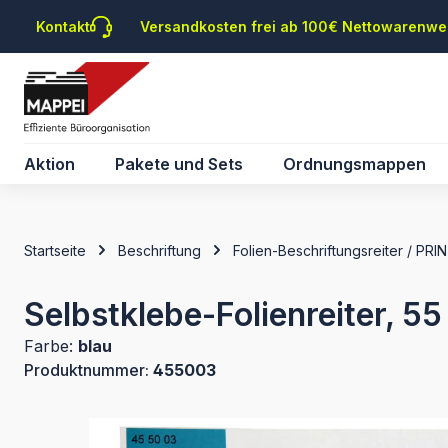
m Hauptinhalt springen
Zur Suche springen
Zur Hauptnavigation springen
Kontakt
Versandkosten frei ab 100€ Nettowarenwe
Aktion
Pakete und Sets
Ordnungsmappen
Startseite
Beschriftung
Folien-Beschriftungsreiter / PRI
Selbstklebe-Folienreiter, 55
Farbe:
blau
Produktnummer:
455003
Bildergalerie überspringen