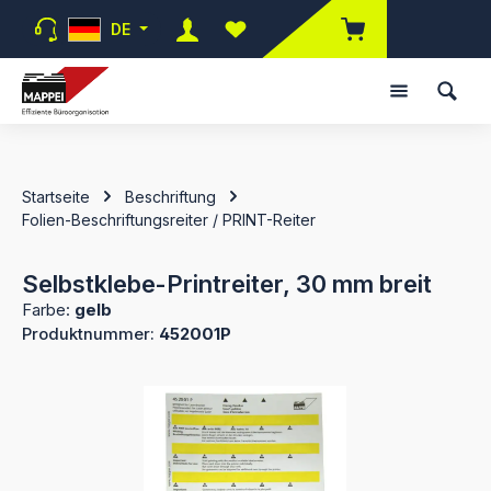
Zum Hauptinhalt springen
DE
Du hast 0 Produkte auf dem Merk
Startseite
Beschriftung
Folien-Beschriftungsreiter / PRINT-Reiter
Selbstklebe-Printreiter, 30 mm breit
Farbe:
gelb
Produktnummer:
452001P
Bildergalerie überspringen