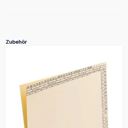
Produktgalerie überspringen
Zubehör