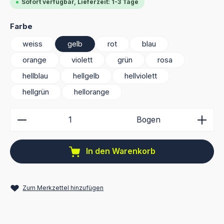
Sofort verfügbar, Lieferzeit: 1-3 Tage
auswählen
Farbe
weiss
gelb
rot
blau
orange
violett
grün
rosa
hellblau
hellgelb
hellviolett
hellgrün
hellorange
Produkt Anzahl: Gib den gewünschten Wert ein ode
Bogen
In den Warenkorb
Zum Merkzettel hinzufügen