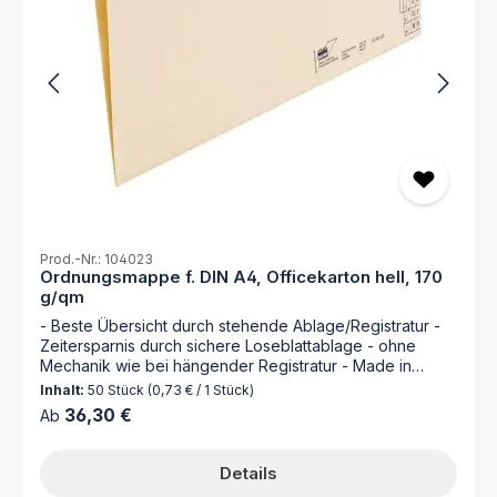
Prod.-Nr.: 104023
Ordnungsmappe f. DIN A4, Officekarton hell, 170
g/qm
- Beste Übersicht durch stehende Ablage/Registratur -
Zeitersparnis durch sichere Loseblattablage - ohne
Mechanik wie bei hängender Registratur - Made in
Germany Entdecken Sie die Ordnungsmappe 104023
Inhalt:
50 Stück
(0,73 € / 1 Stück)
von MAPPEI – Ihr zuverlässiger Partner für die perfekte
Regulärer Preis:
36,30 €
Ab
Organisation Ihrer Dokumente. Hergestellt aus
hochwertigem 170 g/m² Natronkarton, bietet diese
Mappe nicht nur erstklassige Langlebigkeit, sondern
Details
auch jede Menge Platzsparpotential. Mit einer Kapazität