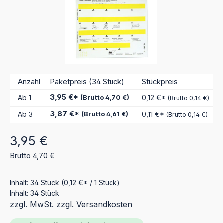
Anzahl
Paketpreis (34 Stück)
Stückpreis
3,95 €*
Ab
1
(Brutto 4,70 €)
0,12 €*
(Brutto 0,14 €)
3,87 €*
Ab
3
(Brutto 4,61 €)
0,11 €*
(Brutto 0,14 €)
Regulärer Preis:
3,95 €
Brutto 4,70 €
Inhalt:
34 Stück
(0,12 €* / 1 Stück)
Inhalt:
34 Stück
zzgl. MwSt. zzgl. Versandkosten