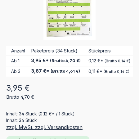
Anzahl
Paketpreis (34 Stück)
Stückpreis
3,95 €*
Ab
1
(Brutto 4,70 €)
0,12 €*
(Brutto 0,14 €)
3,87 €*
Ab
3
(Brutto 4,61 €)
0,11 €*
(Brutto 0,14 €)
Regulärer Preis:
3,95 €
Brutto 4,70 €
Inhalt:
34 Stück
(0,12 €* / 1 Stück)
Inhalt:
34 Stück
zzgl. MwSt. zzgl. Versandkosten