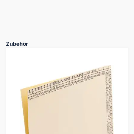
Produktgalerie überspringen
Zubehör