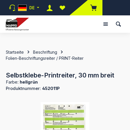
Zum Hauptinhalt springen
DE
Du hast 0 Produkte auf dem Merk
Startseite
Beschriftung
Folien-Beschriftungsreiter / PRINT-Reiter
Selbstklebe-Printreiter, 30 mm breit
Farbe:
hellgrün
Produktnummer:
452011P
Bildergalerie überspringen