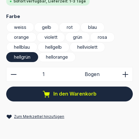
Sofort verfügbar, Lieferzeit: 1-3 Tage
auswählen
Farbe
weiss
gelb
rot
blau
orange
violett
grün
rosa
hellblau
hellgelb
hellviolett
hellgrün
hellorange
Produkt Anzahl: Gib den gewünschten Wert ein ode
Bogen
In den Warenkorb
Zum Merkzettel hinzufügen