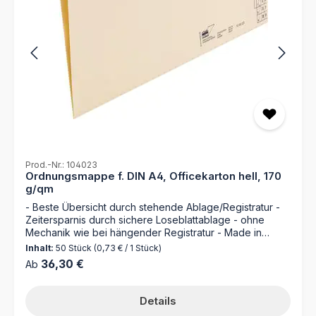
Prod.-Nr.: 104023
Ordnungsmappe f. DIN A4, Officekarton hell, 170
g/qm
- Beste Übersicht durch stehende Ablage/Registratur -
Zeitersparnis durch sichere Loseblattablage - ohne
Mechanik wie bei hängender Registratur - Made in
Germany Entdecken Sie die Ordnungsmappe 104023
Inhalt:
50 Stück
(0,73 € / 1 Stück)
von MAPPEI – Ihr zuverlässiger Partner für die perfekte
Regulärer Preis:
36,30 €
Ab
Organisation Ihrer Dokumente. Hergestellt aus
hochwertigem 170 g/m² Natronkarton, bietet diese
Mappe nicht nur erstklassige Langlebigkeit, sondern
Details
auch jede Menge Platzsparpotential. Mit einer Kapazität