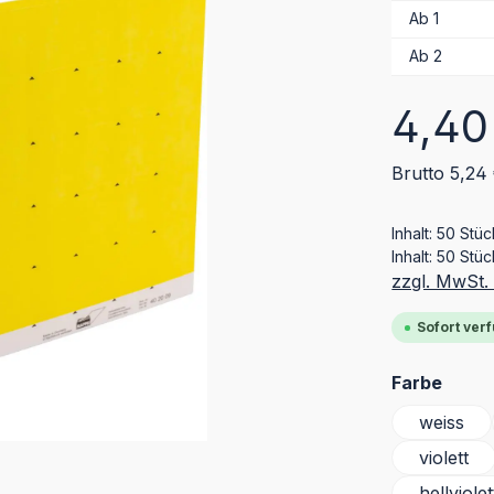
Ab
1
Ab
2
Regulärer Pr
4,40
Brutto 5,24
Inhalt:
50 Stü
Inhalt:
50 Stüc
zzgl. MwSt.
Sofort verf
ausw
Farbe
weiss
violett
hellviolet