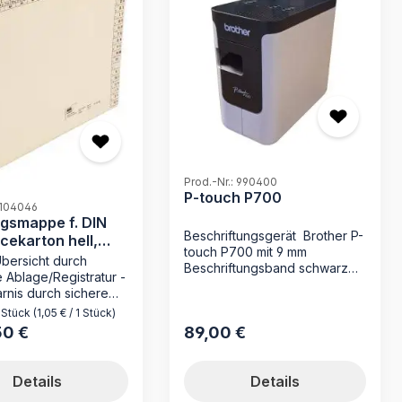
Prod.-Nr.: 990400
P-touch P700
 104046
gsmappe f. DIN
Beschriftungsgerät Brother P-
icekarton hell,
touch P700 mit 9 mm
qm
Übersicht durch
Beschriftungsband schwarz
 Ablage/Registratur -
auf transparent mit 24 mm
rnis durch sichere
Beschriftungsband schwarz
tablage - ohne
 Stück
(1,05 € / 1 Stück)
auf weiß, USB-Kabel,
 wie bei hängender
50 €
89,00 €
 Preis:
Regulärer Preis:
Netzadapter, CD-ROM
tur - Made in Germany
(Etikettendesign-Software,
nungsmappe 104046
Druckertreiber) sowie
I ist die ideale
Details
Details
Schnellstart-Anleitung
r die effiziente