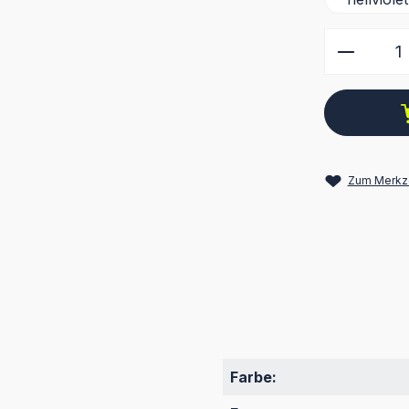
Produkt
Zum Merkze
Farbe: