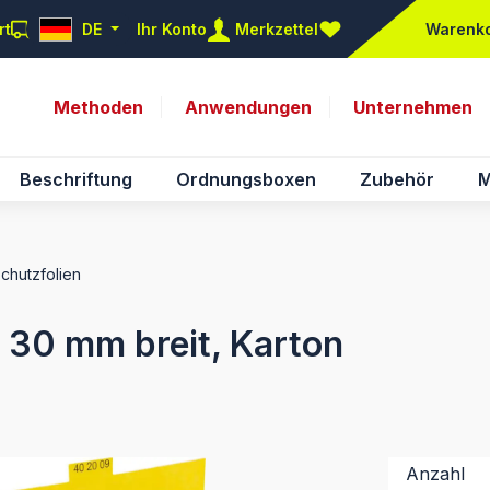
rt
DE
Ihr Konto
Merkzettel
Warenk
Du hast 0 Produkte auf d
Methoden
Anwendungen
Unternehmen
Beschriftung
Ordnungsboxen
Zubehör
M
Schutzfolien
, 30 mm breit, Karton
Anzahl