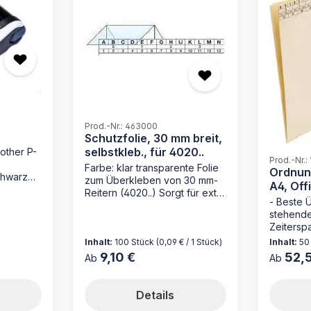
Prod.-Nr.: 463000
Schutzfolie, 30 mm breit,
selbstkleb., für 4020..
other P-
Prod.-Nr.:
Farbe: klar transparente Folie
Ordnun
chwarz
zum Überkleben von 30 mm-
A4, Off
2 mm
Reitern (4020..) Sorgt für extra
230 g/
- Beste 
chwarz
Schutz und Stabilität bei
stehende
häufiger Benutzung der Reiter
Zeiterspa
1 Verpackungseinheit = 100
Loseblat
Inhalt:
100 Stück
(0,09 € / 1 Stück)
Inhalt:
50
Stück
Mechanik
9,10 €
52,
Regulärer Preis:
Regulärer
Ab
Ab
Registra
Die Ord
von MAPPE
Details
Lösung fü