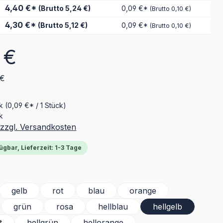
4,40 €*
(Brutto 5,24 €)
0,09 €*
(Brutto 0,10 €)
4,30 €*
(Brutto 5,12 €)
0,09 €*
(Brutto 0,10 €)
eis:
 €
 €
ck
(0,09 €* / 1 Stück)
k
 zzgl. Versandkosten
ügbar, Lieferzeit: 1-3 Tage
ählen
gelb
rot
blau
orange
grün
rosa
hellblau
hellgelb
t
hellgrün
hellorange