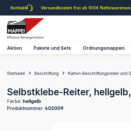
m Hauptinhalt springen
Zur Suche springen
Zur Hauptnavigation springen
Kontakt
Versandkosten frei ab 100€ Nettowarenwe
Aktion
Pakete und Sets
Ordnungsmappen
Startseite
Beschriftung
Karton-Beschriftungsreiter und 
Selbstklebe-Reiter, hellgelb
Farbe:
hellgelb
Produktnummer:
402009
Bildergalerie überspringen