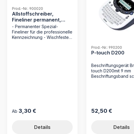
Prod.-Nr.: 900020
Allstoffschreiber,
Fineliner permanent,
schwarz
- Permanenter Spezial-
Fineliner für die professionelle
Kennzeichnung - Wischfeste
Tinte: Trocknet
Prod.-Nr.: 990200
sekundenschnell für sauberes
P-touch D200
Arbeiten - Maximale
Lichtbeständigkeit für
dauerhaft lesbare
Beschriftungsgerät Br
Archivierung - Integrierter
touch D200mit 9 mm
Spezialradierer für einfache
Beschriftungsband s
Korrekturen Der schwarze
auf transparent mit 1
Allstoffschreiber von MAPPEI
Beschriftungsband s
ist das unverzichtbare
auf weißsowie
Werkzeug für alle, die Wert
Benutzerhandbuch
auf eine präzise und saubere
Archivierung legen. Dieser
3,30 €
52,50 €
Regulärer Preis:
Regulärer Preis:
Ab
Fineliner wurde speziell
entwickelt, um glatte
Oberflächen wie
Details
Details
Beschriftungsläufer und Reiter