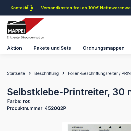
m Hauptinhalt springen
Zur Suche springen
Zur Hauptnavigation springen
Kontakt
Versandkosten frei ab 100€ Nettowarenwe
Aktion
Pakete und Sets
Ordnungsmappen
Startseite
Beschriftung
Folien-Beschriftungsreiter / PRI
Selbstklebe-Printreiter, 30 
Farbe:
rot
Produktnummer:
452002P
Bildergalerie überspringen