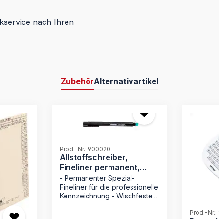
kservice nach Ihren
Zubehör
Alternativartikel
Prod.-Nr.: 900020
Allstoffschreiber,
Fineliner permanent,
schwarz
- Permanenter Spezial-
Fineliner für die professionelle
Kennzeichnung - Wischfeste
Tinte: Trocknet
Prod.-Nr.
sekundenschnell für sauberes