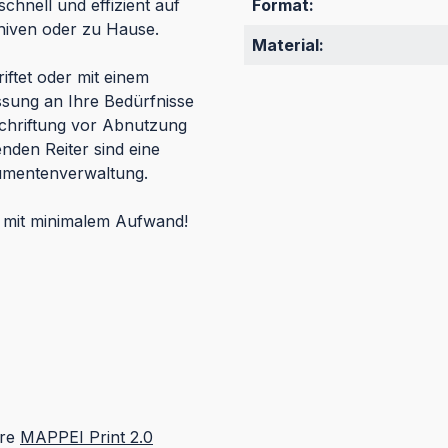
chnell und effizient auf
Format:
chiven oder zu Hause.
Material:
iftet oder mit einem
ssung an Ihre Bedürfnisse
schriftung vor Abnutzung
nden Reiter sind eine
okumentenverwaltung.
on mit minimalem Aufwand!
are
MAPPEI Print 2.0