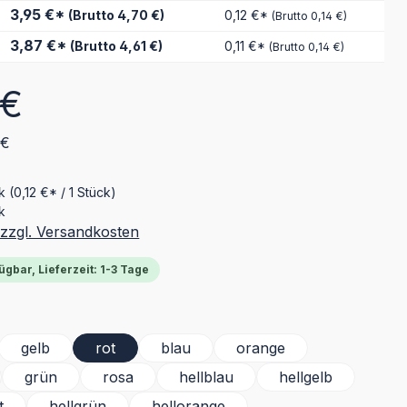
3,95 €*
(Brutto 4,70 €)
0,12 €*
(Brutto 0,14 €)
3,87 €*
(Brutto 4,61 €)
0,11 €*
(Brutto 0,14 €)
eis:
 €
 €
ck
(0,12 €* / 1 Stück)
k
 zzgl. Versandkosten
ügbar, Lieferzeit: 1-3 Tage
ählen
gelb
rot
blau
orange
grün
rosa
hellblau
hellgelb
t
hellgrün
hellorange