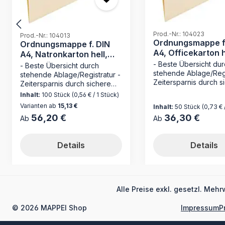
Prod.-Nr.: 104023
Prod.-Nr.: 104013
Ordnungsmappe f
Ordnungsmappe f. DIN
A4, Officekarton h
A4, Natronkarton hell,
g/qm
120 g/qm
- Beste Übersicht du
- Beste Übersicht durch
stehende Ablage/Regi
stehende Ablage/Registratur -
Zeitersparnis durch s
Zeitersparnis durch sichere
Loseblattablage - oh
Loseblattablage - ohne
Inhalt:
100 Stück
(0,56 € / 1 Stück)
Mechanik wie bei hä
Mechanik wie bei hängender
Varianten ab
15,13 €
Inhalt:
50 Stück
(0,73 € 
Registratur - Made i
Registratur - Made in Germany
56,20 €
36,30 €
Regulärer Preis:
Regulärer Preis:
Ab
Ab
Entdecken Sie die
Entdecken Sie die
Ordnungsmappe 104
Ordnungsmappe 104013 von
MAPPEI – Ihr zuverläs
MAPPEI – die ideale Lösung,
Details
Details
Partner für die perfe
um Ihre Dokumente effizient
Organisation Ihrer D
zu organisieren. Hergestellt
Hergestellt aus hoch
aus qualitativ hochwertigem
170 g/m² Natronkarton
Natronkarton mit 120 g/m²,
diese Mappe nicht nu
besticht diese Mappe nicht
Alle Preise exkl. gesetzl. Mehr
erstklassige Langlebi
nur durch ihre Haltbarkeit,
sondern auch jede 
sondern auch durch ihre
© 2026 MAPPEI Shop
Impressum
P
Platzsparpotential. Mi
Platzersparnis. Dabei sorgen
Kapazität von bis zu 1
die Seitenklappen für eine