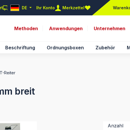
rt
DE
Ihr Konto
Merkzettel
Warenk
Du hast 0 Produkte auf d
Methoden
Anwendungen
Unternehmen
Beschriftung
Ordnungsboxen
Zubehör
M
NT-Reiter
mm breit
Anzahl