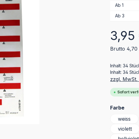
Ab
1
Ab
3
Regulärer Pr
3,95
Brutto 4,70
Inhalt:
34 Stü
Inhalt:
34 Stüc
zzgl. MwSt.
Sofort verf
ausw
Farbe
weiss
violett
hellviolet