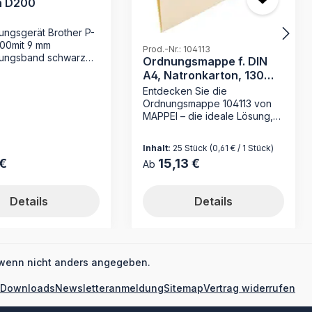
h D200
tungsgerät Brother P-
00mit 9 mm
Prod.-Nr.: 104113
tungsband schwarz
Ordnungsmappe f. DIN
parent mit 12 mm
A4, Natronkarton, 130
tungsband schwarz
g/qm
Entdecken Sie die
sowie
Ordnungsmappe 104113 von
rhandbuch
MAPPEI – die ideale Lösung,
um Ihre Dokumente effizient
zu organisieren. Hergestellt
Inhalt:
25 Stück
(0,61 € / 1 Stück)
aus qualitativ hochwertigem
€
15,13 €
 Preis:
Regulärer Preis:
Ab
Natronkarton mit 120 g/m²,
besticht diese Mappe nicht
nur durch ihre Haltbarkeit,
Details
Details
sondern auch durch ihre
Platzersparnis. Bringen Sie
Struktur in Ihren Arbeitsalltag
mit der Ordnungsmappe
104113 von MAPPEI! Dank ihres
wenn nicht anders angegeben.
hochwertigen Materials und
der durchdachten Ausstattung
Downloads
Newsletteranmeldung
Sitemap
Vertrag widerrufen
sind Ihre Dokumente stets
sicher aufbewahrt. Die alpha-