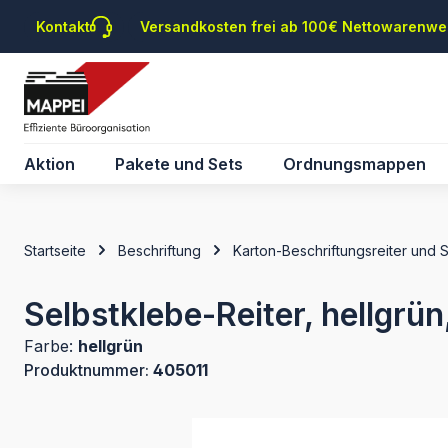
m Hauptinhalt springen
Zur Suche springen
Zur Hauptnavigation springen
Kontakt
Versandkosten frei ab 100€ Nettowarenwe
Aktion
Pakete und Sets
Ordnungsmappen
Startseite
Beschriftung
Karton-Beschriftungsreiter und 
Selbstklebe-Reiter, hellgrün
Farbe:
hellgrün
Produktnummer:
405011
Bildergalerie überspringen