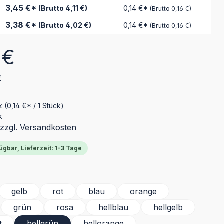
3,45 €*
(Brutto 4,11 €)
0,14 €*
(Brutto 0,16 €)
3,38 €*
(Brutto 4,02 €)
0,14 €*
(Brutto 0,16 €)
eis:
 €
€
ck
(0,14 €* / 1 Stück)
k
 zzgl. Versandkosten
ügbar, Lieferzeit: 1-3 Tage
ählen
gelb
rot
blau
orange
grün
rosa
hellblau
hellgelb
t
hellgrün
hellorange