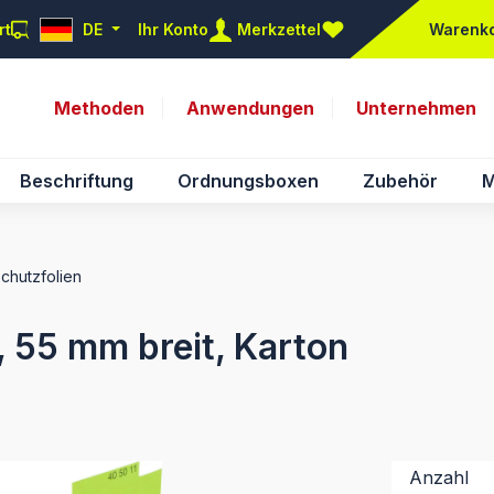
rt
DE
Ihr Konto
Merkzettel
Warenk
Du hast 0 Produkte auf d
Methoden
Anwendungen
Unternehmen
Beschriftung
Ordnungsboxen
Zubehör
M
Schutzfolien
, 55 mm breit, Karton
Anzahl