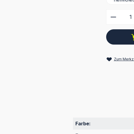
Produkt
Zum Merkze
Farbe: