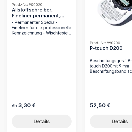
Prod.-Nr.: 900020
Allstoffschreiber,
Fineliner permanent,
schwarz
- Permanenter Spezial-
Fineliner für die professionelle
Kennzeichnung - Wischfeste
Tinte: Trocknet
Prod.-Nr.: 990200
sekundenschnell für sauberes
P-touch D200
Arbeiten - Maximale
Lichtbeständigkeit für
dauerhaft lesbare
Beschriftungsgerät Br
Archivierung - Integrierter
touch D200mit 9 mm
Spezialradierer für einfache
Beschriftungsband s
Korrekturen Der schwarze
auf transparent mit 1
Allstoffschreiber von MAPPEI
Beschriftungsband s
ist das unverzichtbare
auf weißsowie
Werkzeug für alle, die Wert
Benutzerhandbuch
auf eine präzise und saubere
Archivierung legen. Dieser
3,30 €
52,50 €
Regulärer Preis:
Regulärer Preis:
Ab
Fineliner wurde speziell
entwickelt, um glatte
Oberflächen wie
Details
Details
Beschriftungsläufer und Reiter
dauerhaft und deutlich zu