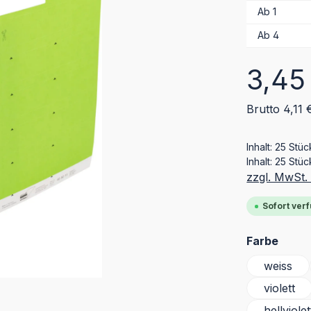
Ab
1
Ab
4
Regulärer Pr
3,45
Brutto 4,11 
Inhalt:
25 Stü
Inhalt:
25 Stüc
zzgl. MwSt.
Sofort verf
ausw
Farbe
weiss
violett
hellviolet