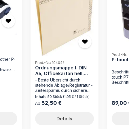
Prod.-Nr.
other P-
P-touc
Prod.-Nr.: 104046
Ordnungsmappe f. DIN
chwarz
Beschrif
A4, Officekarton hell,
2 mm
touch P7
230 g/qm
- Beste Übersicht durch
chwarz
Beschrif
stehende Ablage/Registratur -
auf tran
Zeitersparnis durch sichere
Beschrif
Loseblattablage - ohne
Inhalt:
50 Stück
(1,05 € / 1 Stück)
auf weiß
Mechanik wie bei hängender
52,50 €
89,00 
Regulärer Preis:
Regulärer
Netzada
Ab
Registratur - Made in Germany
(Etikett
Die Ordnungsmappe 104046
Druckert
von MAPPEI ist die ideale
Details
Schnell
Lösung für die effiziente
Aufbewahrung von