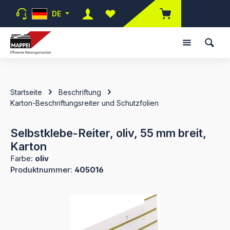
Zum Hauptinhalt springen
DE
Du hast 0 Produkte auf dem Merk
Startseite
Beschriftung
Karton-Beschriftungsreiter und Schutzfolien
Selbstklebe-Reiter, oliv, 55 mm breit,
Karton
Farbe:
oliv
Produktnummer:
405016
Bildergalerie überspringen