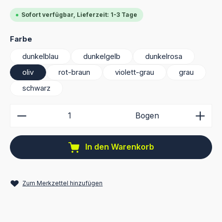
Sofort verfügbar, Lieferzeit: 1-3 Tage
auswählen
Farbe
dunkelblau
dunkelgelb
dunkelrosa
oliv
rot-braun
violett-grau
grau
schwarz
Produkt Anzahl: Gib den gewünschten Wert ein ode
Bogen
In den Warenkorb
Zum Merkzettel hinzufügen