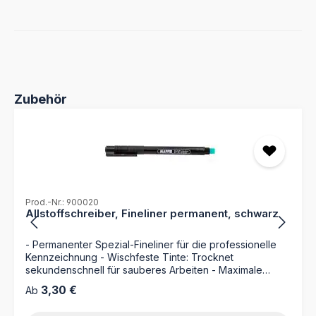
Produktgalerie überspringen
Zubehör
Prod.-Nr.: 900020
Allstoffschreiber, Fineliner permanent, schwarz
- Permanenter Spezial-Fineliner für die professionelle
Kennzeichnung - Wischfeste Tinte: Trocknet
sekundenschnell für sauberes Arbeiten - Maximale
Lichtbeständigkeit für dauerhaft lesbare Archivierung -
Regulärer Preis:
3,30 €
Ab
Integrierter Spezialradierer für einfache Korrekturen Der
schwarze Allstoffschreiber von MAPPEI ist das