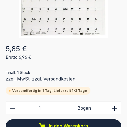
Regulärer Preis:
5,85 €
Brutto 6,96 €
Inhalt:
1 Stück
zzgl. MwSt. zzgl. Versandkosten
Versandfertig in 1 Tag, Lieferzeit 1-3 Tage
Produkt Anzahl: Gib den gewünschten Wert ein ode
Bogen
In den Warenkorb