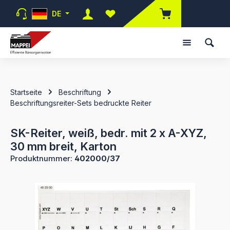
Zum Hauptinhalt springen
DE
Du hast 0 Produkte auf dem Merk
Startseite
Beschriftung
Beschriftungsreiter-Sets bedruckte Reiter
SK-Reiter, weiß, bedr. mit 2 x A-XYZ,
30 mm breit, Karton
Produktnummer:
402000/37
Bildergalerie überspringen