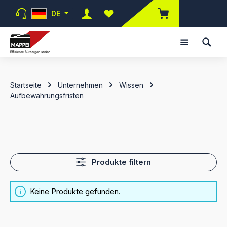
Zum Hauptinhalt springen
DE
Du hast 0 Produkte auf dem Merk
Startseite
Unternehmen
Wissen
Aufbewahrungsfristen
Produkte filtern
Keine Produkte gefunden.