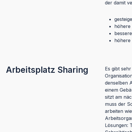
der damit ve
gesteig
höhere 
bessere
höhere 
Arbeitsplatz Sharing
Es gibt seh
Organisation
denselben A
einem Gebäu
sitzt am nä
muss der Sc
arbeiten wie
Arbeitsorga
Lösungen: T