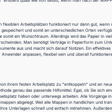
h" entsteht quasi wie von selbst, wenn man nach der MAPP
an flexiblen Arbeitsplätzen funktioniert nur dann gut, wen
 gespeichert und somit an unterschiedlichen Orten verfügba
e somit ein Wunschtraum. Allerdings wird das Papier in vie
rschwinden. Man benötigt Verträge in Papierform zum Unt
kumente aus und macht sich darauf Notizen. Ein effektives
er Anwender anpassen, flexibel sein und überall funktioni
 von ihrem festen Arbeitsplatz zu "entkoppeln" und an neuen
ode genau das passende Hilfsmittel. Egal, ob Sie sich einen
eitsplatz haben oder unterwegs arbeiten. Alle Vorgänge in
mappen abgelegt. Weil alle Mappen in handlichen und tr
Ihre Unterlagen schnell und einfach mitnehmen. Außerd