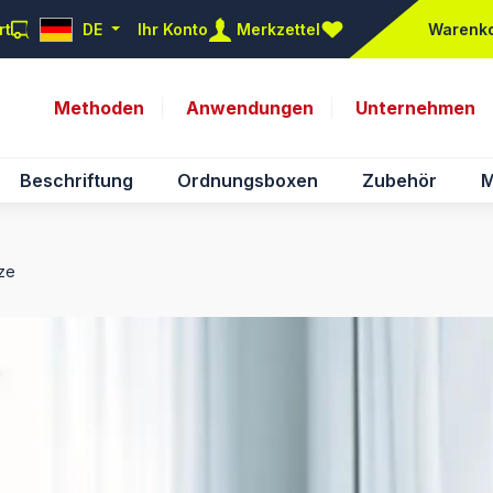
rt
DE
Ihr Konto
Merkzettel
Warenk
Du hast 0 Produkte auf d
Methoden
Anwendungen
Unternehmen
Beschriftung
Ordnungsboxen
Zubehör
M
tze