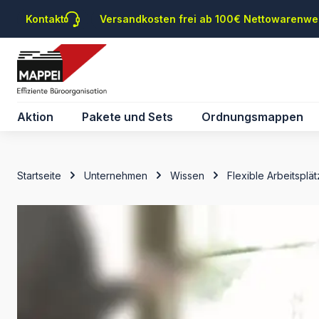
m Hauptinhalt springen
Zur Suche springen
Zur Hauptnavigation springen
Kontakt
Versandkosten frei ab 100€ Nettowarenwe
Aktion
Pakete und Sets
Ordnungsmappen
Startseite
Unternehmen
Wissen
Flexible Arbeitsplä