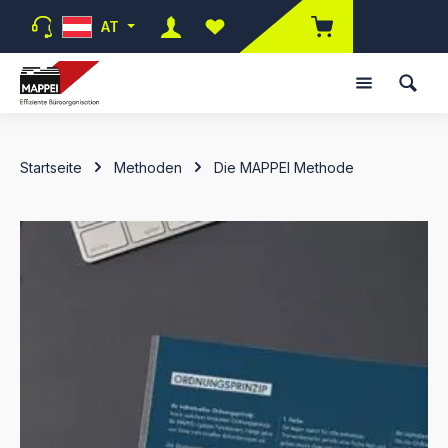
Zum Hauptinhalt springen
AT
Du hast 0 Produkte auf dem Merk
Startseite
Methoden
Die MAPPEI Methode