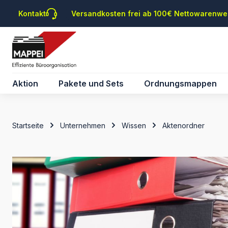
m Hauptinhalt springen
Zur Suche springen
Zur Hauptnavigation springen
Kontakt
Versandkosten frei ab 100€ Nettowarenwe
Aktion
Pakete und Sets
Ordnungsmappen
Startseite
Unternehmen
Wissen
Aktenordner