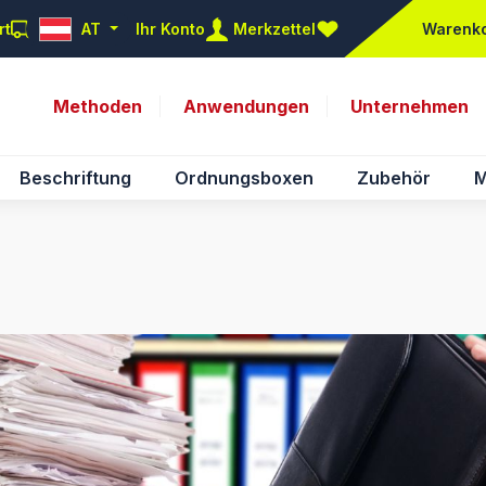
rt
AT
Ihr Konto
Merkzettel
Warenk
Du hast 0 Produkte auf d
Methoden
Anwendungen
Unternehmen
Beschriftung
Ordnungsboxen
Zubehör
M