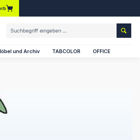
orb
em Merkzettel
öbel und Archiv
TABCOLOR
OFFICE