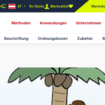
rt
AT
Ihr Konto
Merkzettel
Warenk
Du hast 0 Produkte auf d
Methoden
Anwendungen
Unternehmen
Beschriftung
Ordnungsboxen
Zubehör
M