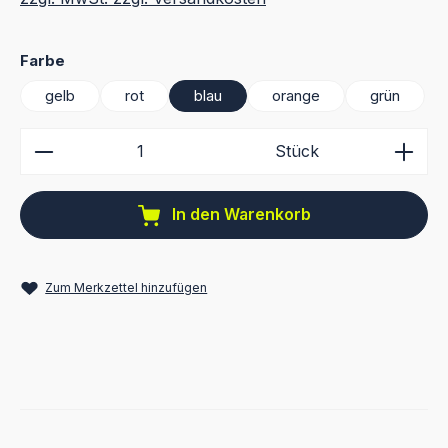
auswählen
Farbe
gelb
rot
blau
orange
grün
Produkt Anzahl: Gib den gewünschten Wert ein ode
Stück
In den Warenkorb
Zum Merkzettel hinzufügen