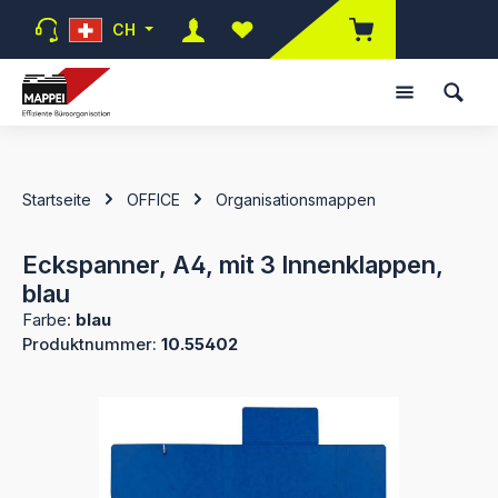
Zum Hauptinhalt springen
CH
Du hast 0 Produkte auf dem Mer
Startseite
OFFICE
Organisationsmappen
Eckspanner, A4, mit 3 Innenklappen,
blau
Farbe:
blau
Produktnummer:
10.55402
Bildergalerie überspringen