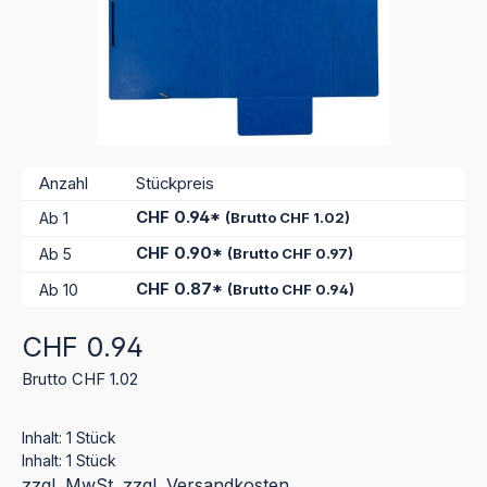
Anzahl
Stückpreis
CHF 0.94*
Ab
1
(Brutto CHF 1.02)
CHF 0.90*
Ab
5
(Brutto CHF 0.97)
CHF 0.87*
Ab
10
(Brutto CHF 0.94)
Regulärer Preis:
CHF 0.94
Brutto CHF 1.02
Inhalt:
1 Stück
Inhalt:
1 Stück
zzgl. MwSt. zzgl. Versandkosten