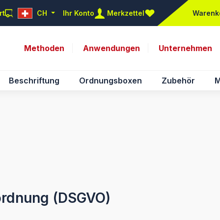
rt
CH
Ihr Konto
Merkzettel
Warenk
Du hast 0 Produkte auf d
Methoden
Anwendungen
Unternehmen
Beschriftung
Ordnungsboxen
Zubehör
M
ordnung (DSGVO)