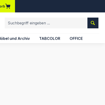
orb
em Merkzettel
öbel und Archiv
TABCOLOR
OFFICE