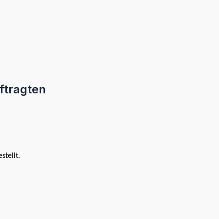
ftragten
tellt.
g