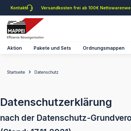
m Hauptinhalt springen
Zur Suche springen
Zur Hauptnavigation springen
Kontakt
Versandkosten frei ab 100€ Nettowarenwe
Aktion
Pakete und Sets
Ordnungsmappen
Startseite
Datenschutz
Datenschutzerklärung
nach der Datenschutz-Grundver