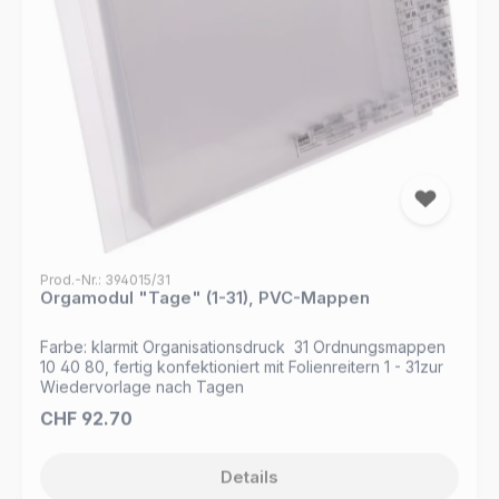
organisieren. Mit dem MAPPEI Mappen-Set haben Sie
Ihre Termine und Aufgaben fest im Griff. bestehend aus: 1
Ordnungsbox 30 44 88 43 Ordnungsmappen 10 40 80,
fertig konfektioniert mit Folienreitern 1 - 31 und Jan. -
Dez.zur Wiedervorlage nach Tagen und Monaten
Prod.-Nr.: 394015/31
Orgamodul "Tage" (1-31), PVC-Mappen
Farbe: klarmit Organisationsdruck 31 Ordnungsmappen
10 40 80, fertig konfektioniert mit Folienreitern 1 - 31zur
Wiedervorlage nach Tagen
Regulärer Preis:
CHF 92.70
Details