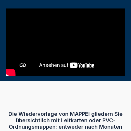
Aktionsmappen klar, mit Läufer weiß 12 40 90/00,
wiederverwendbar 4 Aktionsmappen klar, mit Läufer
gelb 12 40 90/01, wiederverwendbar 4 Aktionsmappen
klar, mit Läufer rot 12 40 90/02, wiederverwendbar 4
Aktionsmappen klar, mit Läufer blau 12 40 90/03,
wiederverwendbar 4 Aktionsmappen klar, mit Läufer
orange 12 40 90/04, wiederverwendbar 1
Allstoffschreiber 90 00 20 1 Löschset 90 00 33 1
Leitkarten-Set 39 40 11 orange zur Wiedervorlage nach
Tagen und Monaten inkl. Anleitung
Die Wiedervorlage von MAPPEI gliedern Sie
übersichtlich mit Leitkarten oder PVC-
Ordnungsmappen: entweder nach Monaten