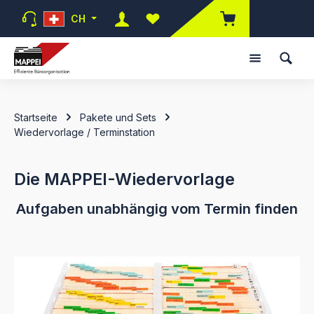
Zum Hauptinhalt springen
CH
Du hast 0 Produkte auf dem Mer
Startseite
Pakete und Sets
Wiedervorlage / Terminstation
Die MAPPEI-Wiedervorlage
Aufgaben unabhängig vom Termin finden