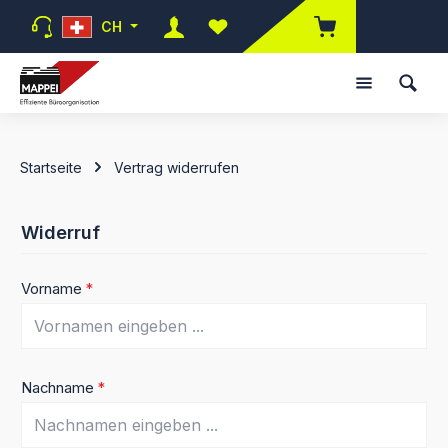
Zum Hauptinhalt springen
CH
Du hast 0 Produkte auf dem Mer
Startseite
Vertrag widerrufen
Widerruf
Vorname
*
Nachname
*