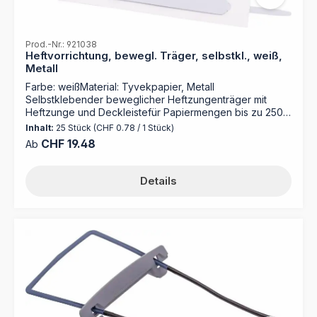
Prod.-Nr.: 921038
Heftvorrichtung, bewegl. Träger, selbstkl., weiß,
Metall
Farbe: weißMaterial: Tyvekpapier, Metall
Selbstklebender beweglicher Heftzungenträger mit
Heftzunge und Deckleistefür Papiermengen bis zu 250
Blattfür kaufm. und Behördenheftung
Inhalt:
25 Stück
(CHF 0.78 / 1 Stück)
Regulärer Preis:
CHF 19.48
Ab
Details