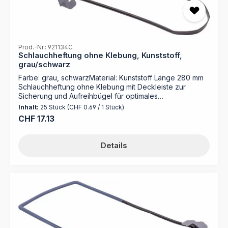
Prod.-Nr.: 921134C
Schlauchheftung ohne Klebung, Kunststoff,
grau/schwarz
Farbe: grau, schwarzMaterial: Kunststoff Länge 280 mm
Schlauchheftung ohne Klebung mit Deckleiste zur
Sicherung und Aufreihbügel für optimales
Zwischenheften und Kopieren direkt aus der Mappe für
Inhalt:
25 Stück
(CHF 0.69 / 1 Stück)
Papiermengen bis zu 600 Blatt
Regulärer Preis:
CHF 17.13
Details