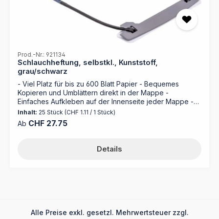
Prod.-Nr.: 921134
Schlauchheftung, selbstkl., Kunststoff,
grau/schwarz
- Viel Platz für bis zu 600 Blatt Papier - Bequemes
Kopieren und Umblättern direkt in der Mappe -
Einfaches Aufkleben auf der Innenseite jeder Mappe -
Sicherer Halt durch stabilen Bügel und Deckleiste Die
Inhalt:
25 Stück
(CHF 1.11 / 1 Stück)
selbstklebende Schlauchheftung von MAPPEI ist ideal
Regulärer Preis:
CHF 27.75
Ab
für sehr dicke Aktenstapel. Mit Platz für bis zu 600 Blatt
bietet sie deutlich mehr Kapazität als normale Heftungen.
Die Anwendung ist ganz einfach: Die Grundplatte wird
Details
einfach in die Mappe eingeklebt. Das Besondere ist der
flexible Bügel. Sie können die Mappe wie ein Buch
aufschlagen und Seiten direkt darin kopieren oder
scannen. Auch das Einfügen von Blättern an jeder
beliebigen Stelle klappt mühelos, ohne den ganzen
Stapel herauszunehmen. Die Leiste hält alles fest
zusammen und sorgt für Ordnung. Material: Stabiler
Alle Preise exkl. gesetzl. Mehrwertsteuer zzgl.
Kunststoff Länge: 280 mm Kapazität: Bis zu 600 Blatt