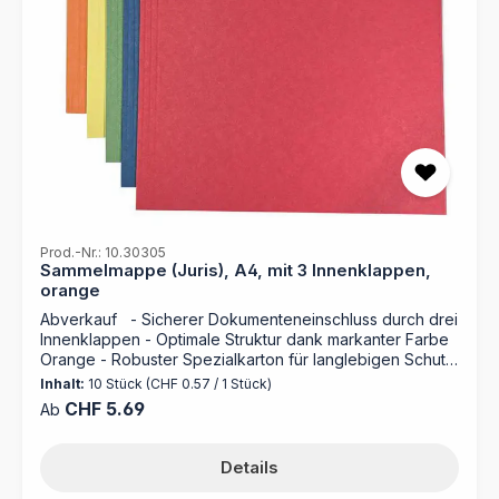
Metallabheftung für kfm. oder Behördenheftung
verwendbar mit schwarzem Organisationsdruck auf
Vorder- und Rückendeckel nicht gebrauchsfertig gefalzt
Prod.-Nr.: 10.30305
Sammelmappe (Juris), A4, mit 3 Innenklappen,
orange
Abverkauf - Sicherer Dokumenteneinschluss durch drei
Innenklappen - Optimale Struktur dank markanter Farbe
Orange - Robuster Spezialkarton für langlebigen Schutz
- Hergestellt in Deutschland Bringen Sie System in Ihre
Inhalt:
10 Stück
(CHF 0.57 / 1 Stück)
Unterlagen mit der Jurismappe in Orange. Mit den
Regulärer Preis:
CHF 5.69
Ab
Maßen 31,8 x 24,5 cm bietet sie ausreichend Platz für
das Format DIN A4. Die drei klappbaren Innenseiten
fixieren Ihr Schriftgut sicher in der Mappe, selbst bei
Details
häufigem Transport. Das strapazierfähige Material