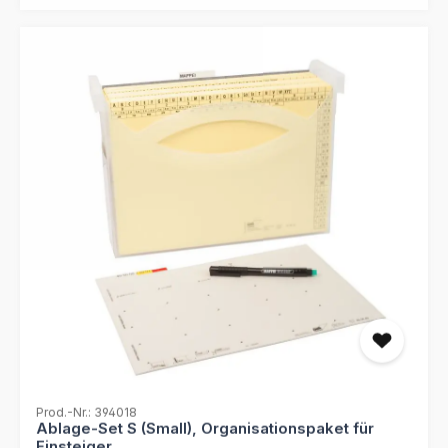
schützt empfindliche Dokumente vor äußeren Einflüssen.
Die orangefarbene Gestaltung sorgt für eine klare
visuelle Trennung verschiedener Fachbereiche oder
Prioritäten. Ein großzügiges Beschriftungsfeld auf dem
Deckel ermöglicht eine individuelle Kennzeichnung.
Diese Jurismappe ist das ideale Werkzeug für alle, die
Wert auf eine saubere Dokumentenführung legen. Sie ist
stabil genug für den täglichen Einsatz und flexibel genug
für den mobilen Gebrauch. Vertrauen Sie auf deutsche
Wertarbeit für Ihre Aktenorganisation. Material:
Hochwertiger Manilakarton 300g/m² Farbe: Orange
Ausstattung: 3 funktionale Innenklappen Format: 31,8 x
24,5 cm (DIN A4 geeignet) Kapazität: Fasst
umfangreiche Stapel bis ca. 150 Blatt
Prod.-Nr.: 394018
Ablage-Set S (Small), Organisationspaket für
Einsteiger