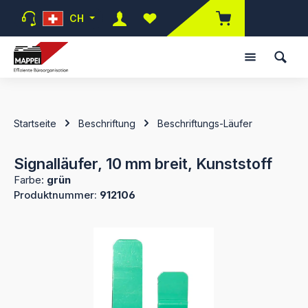
Zum Hauptinhalt springen
CH
Du hast 0 Produkte auf dem Mer
Startseite
Beschriftung
Beschriftungs-Läufer
Signalläufer, 10 mm breit, Kunststoff
Farbe:
grün
Produktnummer:
912106
Bildergalerie überspringen