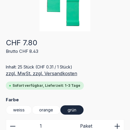
Regulärer Preis:
CHF 7.80
Brutto CHF 8.43
Inhalt:
25 Stück
(CHF 0.31 / 1 Stück)
zzgl. MwSt. zzgl. Versandkosten
Sofort verfügbar, Lieferzeit: 1-3 Tage
auswählen
Farbe
weiss
orange
grün
Produkt Anzahl: Gib den gewünschten Wert ein ode
Paket