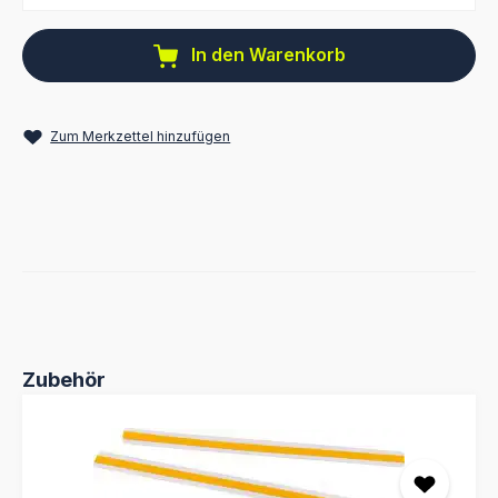
In den Warenkorb
Zum Merkzettel hinzufügen
Produktgalerie überspringen
Zubehör