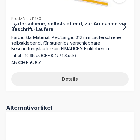
Prod.-Nr.: 911130
Läuferschiene, selbstklebend, zur Aufnahme von
Beschrift.-Läufern
Farbe: klarMaterial: PVCLänge: 312 mm Läuferschiene
selbstklebend, für stufenlos verschiebbare
Beschriftungsläuferzum EIMALIGEN Einkleben in
Ordnungsmappen, um diese mit Beschriftungsläufer
Inhalt:
10 Stück
(CHF 0.69 / 1 Stück)
wiederverwendbar zu beschriften
Regulärer Preis:
CHF 6.87
Ab
Details
Produktgalerie überspringen
Alternativartikel