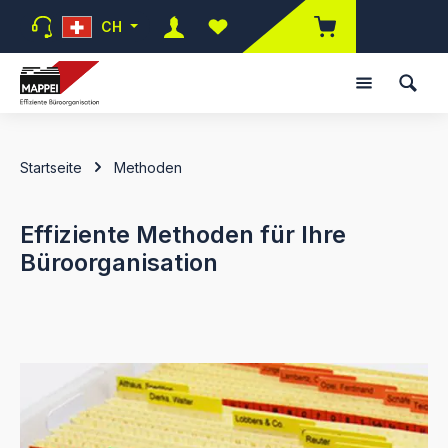
Zum Hauptinhalt springen
CH
Du hast 0 Produkte auf dem Mer
Startseite
Methoden
Effiziente Methoden für Ihre
Büroorganisation