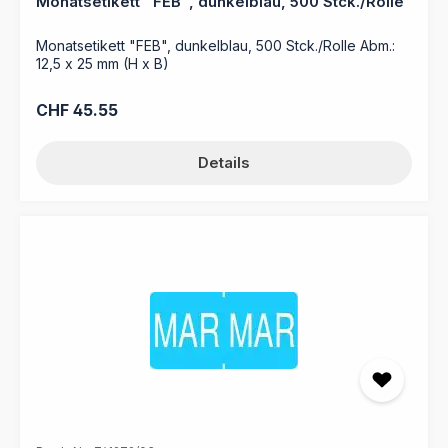
Monatsetikett "FEB", dunkelblau, 500 Stck./Rolle
Monatsetikett "FEB", dunkelblau, 500 Stck./Rolle Abm.:
12,5 x 25 mm (H x B)
Regulärer Preis:
CHF 45.55
Details