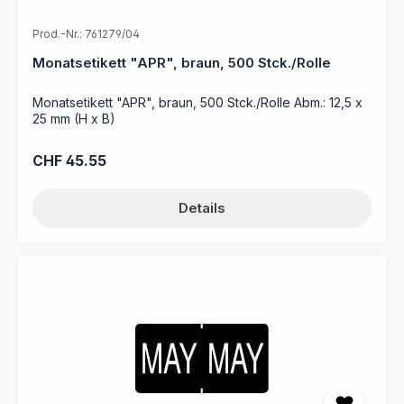
Prod.-Nr.: 761279/04
Monatsetikett "APR", braun, 500 Stck./Rolle
Monatsetikett "APR", braun, 500 Stck./Rolle Abm.: 12,5 x
25 mm (H x B)
Regulärer Preis:
CHF 45.55
Details