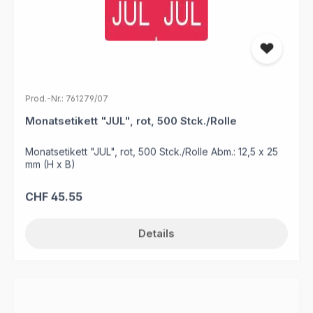
Prod.-Nr.: 761279/07
Monatsetikett "JUL", rot, 500 Stck./Rolle
Monatsetikett "JUL", rot, 500 Stck./Rolle Abm.: 12,5 x 25
mm (H x B)
Regulärer Preis:
CHF 45.55
Details