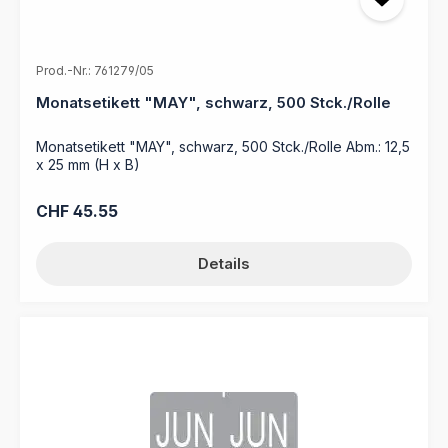
Prod.-Nr.: 761279/05
Monatsetikett "MAY", schwarz, 500 Stck./Rolle
Monatsetikett "MAY", schwarz, 500 Stck./Rolle Abm.: 12,5
x 25 mm (H x B)
Regulärer Preis:
CHF 45.55
Details