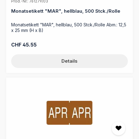
Prod.-Nr.: 761279/03
Monatsetikett "MAR", hellblau, 500 Stck./Rolle
Monatsetikett "MAR", hellblau, 500 Stck./Rolle Abm.: 12,5
x 25 mm (H x B)
Regulärer Preis:
CHF 45.55
Details