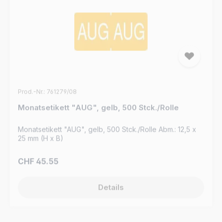
Prod.-Nr.: 761279/08
Monatsetikett "AUG", gelb, 500 Stck./Rolle
Monatsetikett "AUG", gelb, 500 Stck./Rolle Abm.: 12,5 x
25 mm (H x B)
Regulärer Preis:
CHF 45.55
Details