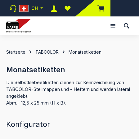
Zum Hauptinhalt springen
CH
Du hast 0 Produkte auf dem Mer
Startseite
TABCOLOR
Monatsetiketten
Monatsetiketten
Die Selbstklebeetiketten dienen zur Kennzeichnung von
TABCOLOR-Stellmappen und - Heftern und werden lateral
angeklebt.
Abm.: 12,5 x 25 mm (H x B).
Konfigurator