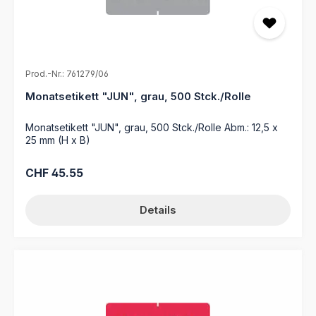
Prod.-Nr.: 761279/06
Monatsetikett "JUN", grau, 500 Stck./Rolle
Monatsetikett "JUN", grau, 500 Stck./Rolle Abm.: 12,5 x
25 mm (H x B)
Regulärer Preis:
CHF 45.55
Details