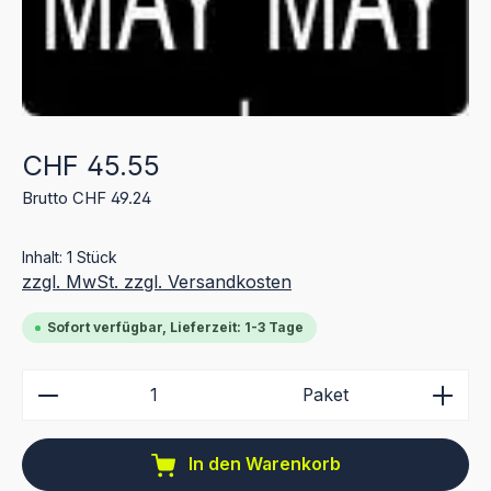
Regulärer Preis:
CHF 45.55
Brutto CHF 49.24
Inhalt:
1 Stück
zzgl. MwSt. zzgl. Versandkosten
Sofort verfügbar, Lieferzeit: 1-3 Tage
Produkt Anzahl: Gib den gewünschten Wert ein ode
Paket
In den Warenkorb