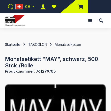
Zum Hauptinhalt springen
CH
Du hast 0 Produkte auf dem Mer
Startseite
TABCOLOR
Monatsetiketten
Monatsetikett "MAY", schwarz, 500
Stck./Rolle
Produktnummer:
761279/05
Bildergalerie überspringen