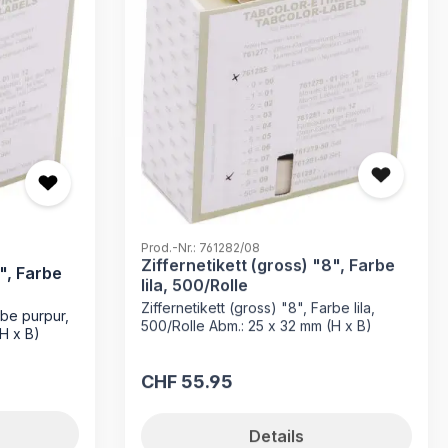
Prod.-Nr.: 761282/08
Ziffernetikett (gross) "8", Farbe
7", Farbe
lila, 500/Rolle
Ziffernetikett (gross) "8", Farbe lila,
rbe purpur,
500/Rolle Abm.: 25 x 32 mm (H x B)
H x B)
CHF 55.95
Regulärer Preis:
Details