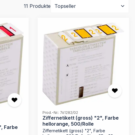
11 Produkte
Prod.-Nr.: 761282/02
Ziffernetikett (gross) "2", Farbe
hellorange, 500/Rolle
", Farbe
Ziffernetikett (gross) "2", Farbe