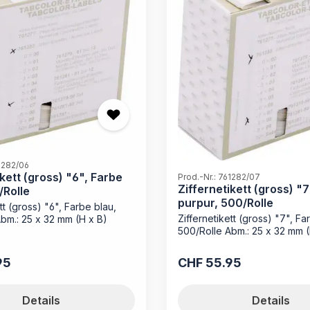
61282/06
ikett (gross) "6", Farbe
Prod.-Nr.: 761282/07
Ziffernetikett (gross) "
/Rolle
purpur, 500/Rolle
tt (gross) "6", Farbe blau,
Ziffernetikett (gross) "7", Fa
bm.: 25 x 32 mm (H x B)
500/Rolle Abm.: 25 x 32 mm (
95
CHF 55.95
reis:
Regulärer Preis:
Details
Details