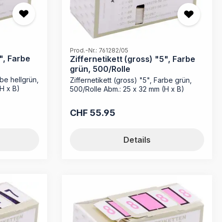
Prod.-Nr.: 761282/05
", Farbe
Ziffernetikett (gross) "5", Farbe
grün, 500/Rolle
rbe hellgrün,
Ziffernetikett (gross) "5", Farbe grün,
H x B)
500/Rolle Abm.: 25 x 32 mm (H x B)
CHF 55.95
Regulärer Preis:
Details