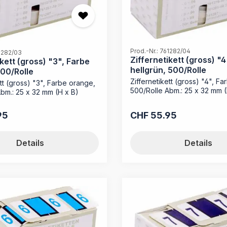
Prod.-Nr.: 761282/04
61282/03
Ziffernetikett (gross) "4
ikett (gross) "3", Farbe
hellgrün, 500/Rolle
00/Rolle
Ziffernetikett (gross) "4", Fa
ett (gross) "3", Farbe orange,
500/Rolle Abm.: 25 x 32 mm (
bm.: 25 x 32 mm (H x B)
95
CHF 55.95
reis:
Regulärer Preis:
Details
Details