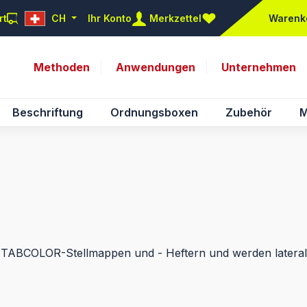
rt
CH
Ihr Konto
Merkzettel
Warenk
Du hast 0 Produkte auf d
Methoden
Anwendungen
Unternehmen
Beschriftung
Ordnungsboxen
Zubehör
M
n TABCOLOR-Stellmappen und - Heftern und werden lateral