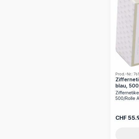
Prod.-Nr.: 7
Ziffernet
blau, 500
Ziffernetike
500/Rolle A
CHF 55.
Regulärer P