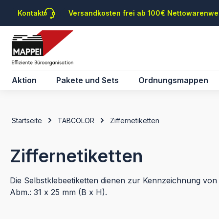
m Hauptinhalt springen
Zur Suche springen
Zur Hauptnavigation springen
Kontakt
Versandkosten frei ab 100€ Nettowarenwe
Aktion
Pakete und Sets
Ordnungsmappen
Startseite
TABCOLOR
Ziffernetiketten
Ziffernetiketten
Die Selbstklebeetiketten dienen zur Kennzeichnung vo
Abm.: 31 x 25 mm (B x H).