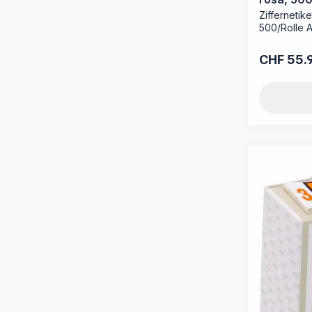
Ziffernetike
500/Rolle A
CHF 55.
Regulärer P