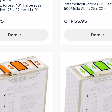
Ziffernetikett (gross) "1", Far
tt (gross) "0", Farbe rosa,
500/Rolle Abm.: 25 x 32 mm (
bm.: 25 x 32 mm (H x B)
95
CHF 55.95
reis:
Regulärer Preis:
Details
Details