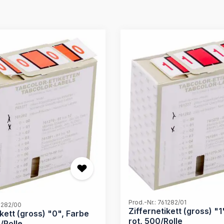
Prod.-Nr.: 761282/01
61282/00
Ziffernetikett (gross) "1
ikett (gross) "0", Farbe
rot, 500/Rolle
/Rolle