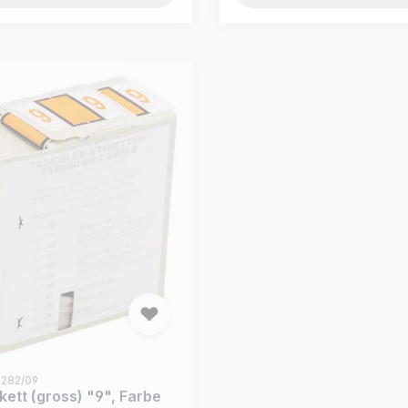
Prod.-Nr.: 761282/50
Set von Ziffernetik. (gro
10 Farben, 500/Rolle
61282/09
ikett (gross) "9", Farbe
Komplettes Ziffernetiketten-S
0/Rolle
Spenderbox mit 10 Rollen a 