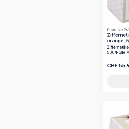
Prod.-Nr.: 7
Ziffernet
orange, 5
Ziffernetik
500/Rolle A
CHF 55.
Regulärer P