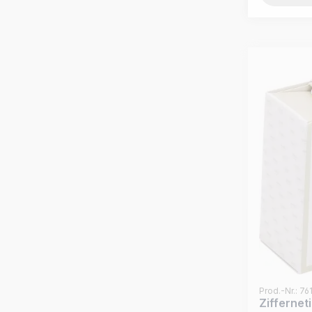
Prod.-Nr.: 7
Ziffernet
braun, 50