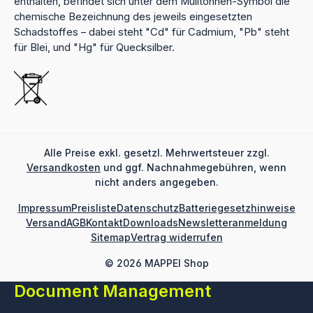
enthalten, befindet sich unter dem Mülltonnen-Symbol die
chemische Bezeichnung des jeweils eingesetzten
Schadstoffes – dabei steht "Cd" für Cadmium, "Pb" steht
für Blei, und "Hg" für Quecksilber.
Alle Preise exkl. gesetzl. Mehrwertsteuer zzgl.
Versandkosten
und ggf. Nachnahmegebühren, wenn
nicht anders angegeben.
Impressum
Preisliste
Datenschutz
Batteriegesetzhinweise
Versand
AGB
Kontakt
Downloads
Newsletteranmeldung
Sitemap
Vertrag widerrufen
© 2026 MAPPEI Shop
Document Management