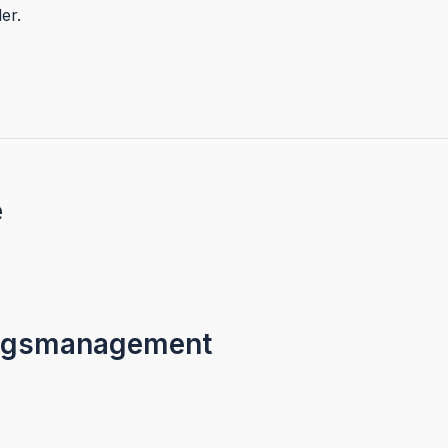
er.
e
tragsmanagement