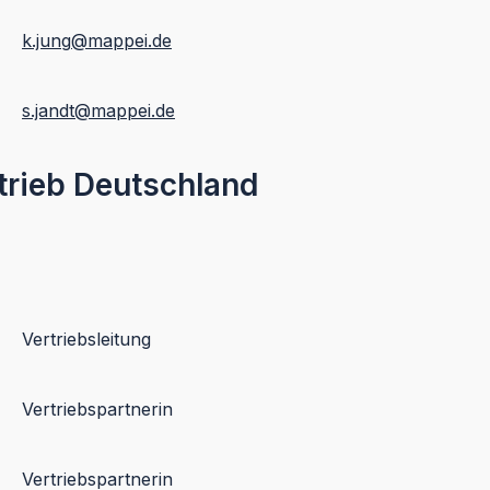
k.jung
@mappei.de
s.jandt
@mappei.de
trieb Deutschland
Vertriebsleitung
Vertriebspartnerin
Vertriebspartnerin