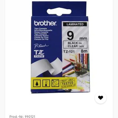
Ordnungsboxen blitzschnell wiederzufinden. So sparen
Sie wertvolle Zeit bei der Suche nach Informationen und
behalten stets die volle Kontrolle über Ihre Ablage.
Format: Querformat für optimale Lesbarkeit Material:
Stabiler Karton, hochwertig laminiert Funktion: Mehrfach
beschriftbar und leicht zu reinigen Einsatz: Zentraler
Leitfaden für Archiv und Schreibtisch Vorteil: Nachhaltig
durch lange Wiederverwendbarkeit
Prod.-Nr.: 990121