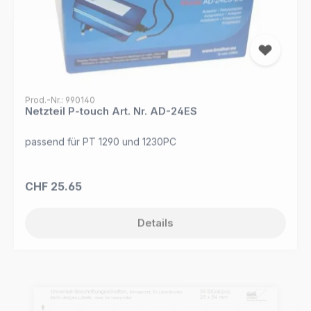
Prod.-Nr.: 990140
Netzteil P-touch Art. Nr. AD-24ES
passend für PT 1290 und 1230PC
Regulärer Preis:
CHF 25.65
Details