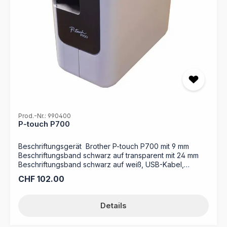
Prod.-Nr.: 990400
P-touch P700
Beschriftungsgerät Brother P-touch P700 mit 9 mm
Beschriftungsband schwarz auf transparent mit 24 mm
Beschriftungsband schwarz auf weiß, USB-Kabel,
Netzadapter, CD-ROM (Etikettendesign-Software,
Regulärer Preis:
CHF 102.00
Druckertreiber) sowie Schnellstart-Anleitung
Details