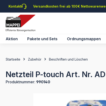
m Hauptinhalt springen
Zur Suche springen
Zur Hauptnavigation springen
Kontakt
Versandkosten frei ab 100€ Nettowarenwe
Aktion
Pakete und Sets
Ordnungsmappen
Startseite
Zubehör
Beschriften und Löschen
Netzteil P-touch Art. Nr. A
Produktnummer:
990140
Bildergalerie überspringen