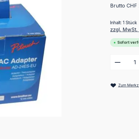
Brutto CHF 
Inhalt:
1 Stück
zzgl. MwSt.
Sofort verf
Produkt
Zum Merkze