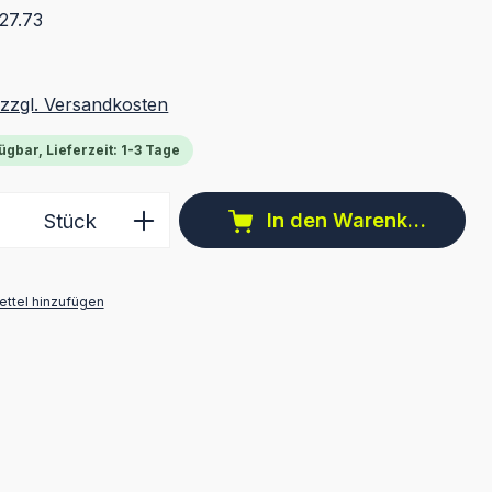
27.73
 zzgl. Versandkosten
ügbar, Lieferzeit: 1-3 Tage
 Anzahl: Gib den gewünschten Wert ein 
In den Warenkorb
Stück
ttel hinzufügen