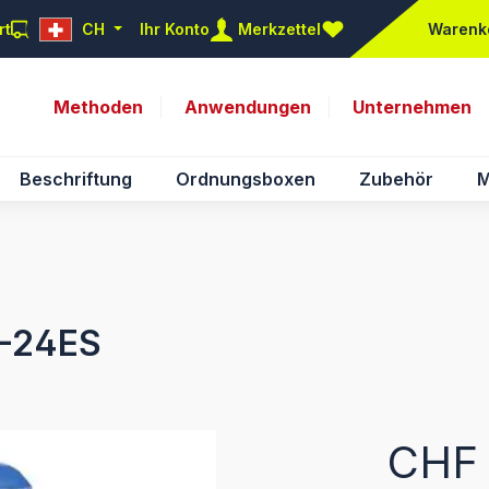
rt
CH
Ihr Konto
Merkzettel
Warenk
Du hast 0 Produkte auf d
Methoden
Anwendungen
Unternehmen
Beschriftung
Ordnungsboxen
Zubehör
M
D-24ES
Regulärer Pr
CHF 