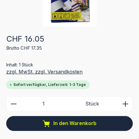
Regulärer Preis:
CHF 16.05
Brutto CHF 17.35
Inhalt:
1 Stück
zzgl. MwSt. zzgl. Versandkosten
Sofort verfügbar, Lieferzeit: 1-3 Tage
Produkt Anzahl: Gib den gewünschten Wert ein ode
Stück
In den Warenkorb