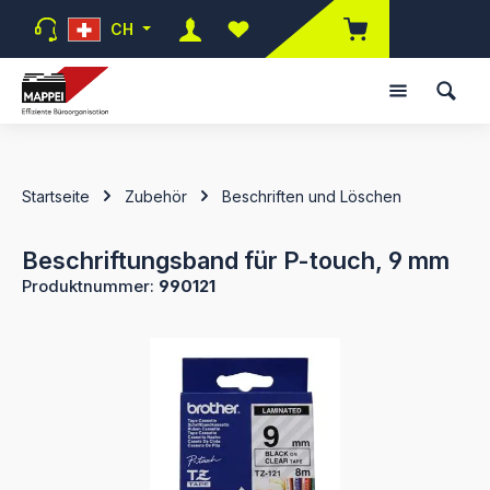
Zum Hauptinhalt springen
CH
Du hast 0 Produkte auf dem Mer
Startseite
Zubehör
Beschriften und Löschen
Beschriftungsband für P-touch, 9 mm
Produktnummer:
990121
Bildergalerie überspringen