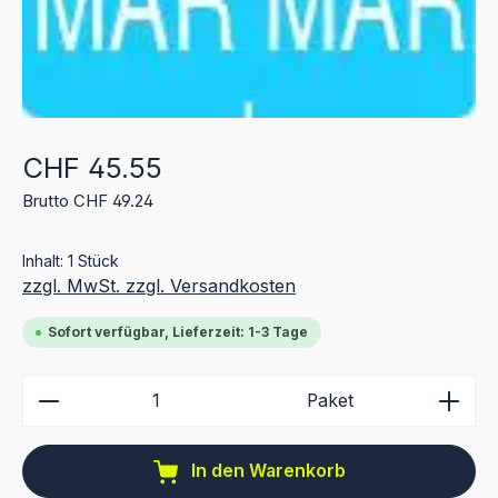
Regulärer Preis:
CHF 45.55
Brutto CHF 49.24
Inhalt:
1 Stück
zzgl. MwSt. zzgl. Versandkosten
Sofort verfügbar, Lieferzeit: 1-3 Tage
Produkt Anzahl: Gib den gewünschten Wert ein ode
Paket
In den Warenkorb