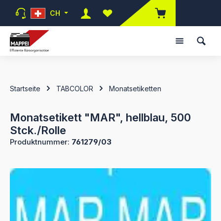
Zum Hauptinhalt springen
CH
Du hast 0 Produkte auf dem Mer
Startseite
TABCOLOR
Monatsetiketten
Monatsetikett "MAR", hellblau, 500
Stck./Rolle
Produktnummer:
761279/03
Bildergalerie überspringen