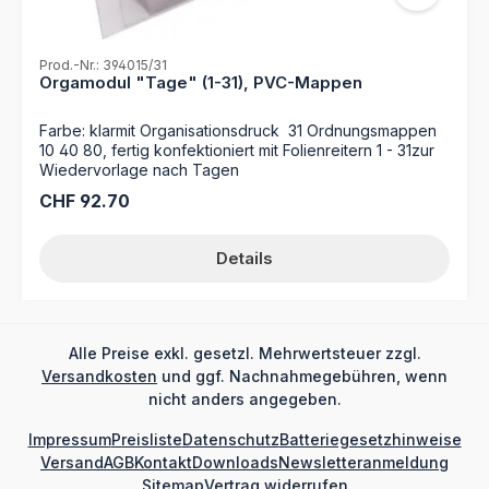
Prod.-Nr.: 394015/31
Orgamodul "Tage" (1-31), PVC-Mappen
Farbe: klarmit Organisationsdruck 31 Ordnungsmappen
10 40 80, fertig konfektioniert mit Folienreitern 1 - 31zur
Wiedervorlage nach Tagen
Regulärer Preis:
CHF 92.70
Details
Alle Preise exkl. gesetzl. Mehrwertsteuer zzgl.
Versandkosten
und ggf. Nachnahmegebühren, wenn
nicht anders angegeben.
Impressum
Preisliste
Datenschutz
Batteriegesetzhinweise
Versand
AGB
Kontakt
Downloads
Newsletteranmeldung
Sitemap
Vertrag widerrufen