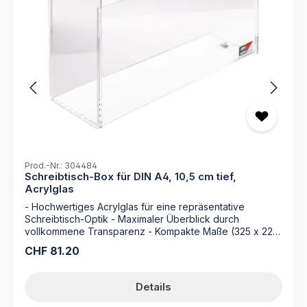
Prod.-Nr.: 304484
Schreibtisch-Box für DIN A4, 10,5 cm tief,
Acrylglas
- Hochwertiges Acrylglas für eine repräsentative
Schreibtisch-Optik - Maximaler Überblick durch
vollkommene Transparenz - Kompakte Maße (325 x 220
x 105 mm) für freien Stand - Erstklassige Verarbeitung
Regulärer Preis:
CHF 81.20
Made in Germany Verleihen Sie Ihrem Arbeitsplatz eine
exklusive Note mit der Schreibtisch-Box aus edlem
Acrylglas. Dieser Organizer im Format DIN A4 wurde
Details
speziell für den anspruchsvollen Büroalltag entwickelt
und kombiniert höchste Funktionalität mit einem