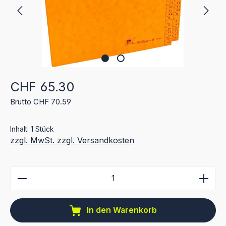
Regulärer Preis:
CHF 65.30
Brutto CHF 70.59
Inhalt:
1 Stück
zzgl. MwSt. zzgl. Versandkosten
Produkt Anzahl: Gib den gewünschten Wert ein ode
In den Warenkorb