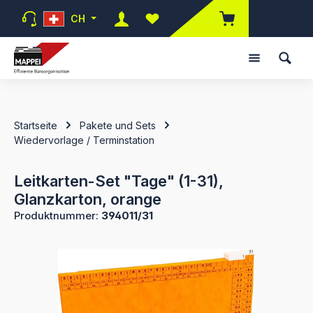
Zum Hauptinhalt springen
CH
Du hast 0 Produkte auf dem Mer
Startseite
Pakete und Sets
Wiedervorlage / Terminstation
Leitkarten-Set "Tage" (1-31),
Glanzkarton, orange
Produktnummer:
394011/31
Bildergalerie überspringen