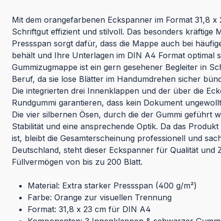
Mit dem orangefarbenen Eckspanner im Format 31,8 x 2
Schriftgut effizient und stilvoll. Das besonders kräftige
Pressspan sorgt dafür, dass die Mappe auch bei häufi
behält und Ihre Unterlagen im DIN A4 Format optimal s
Gummizugmappe ist ein gern gesehener Begleiter in Sc
Beruf, da sie lose Blätter im Handumdrehen sicher bünd
Die integrierten drei Innenklappen und der über die E
Rundgummi garantieren, dass kein Dokument ungewollt
Die vier silbernen Ösen, durch die der Gummi geführt wi
Stabilität und eine ansprechende Optik. Da das Produkt
ist, bleibt die Gesamterscheinung professionell und sachl
Deutschland, steht dieser Eckspanner für Qualität und Z
Füllvermögen von bis zu 200 Blatt.
Material: Extra starker Pressspan (400 g/m²)
Farbe: Orange zur visuellen Trennung
Format: 31,8 x 23 cm für DIN A4
Komponenten: 3 Innenklappen & schwarzer Gumm