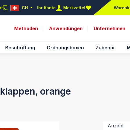
rt
CH
Ihr Konto
Merkzettel
Warenk
Du hast 0 Produkte auf d
Methoden
Anwendungen
Unternehmen
Beschriftung
Ordnungsboxen
Zubehör
M
nklappen, orange
Anzahl