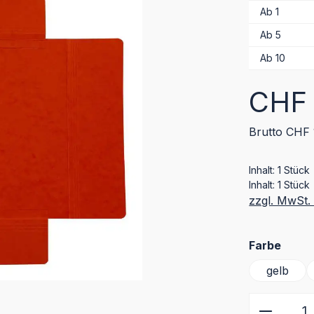
Ab
1
Ab
5
Ab
10
Regulärer Pr
CHF 
Brutto CHF 
Inhalt:
1 Stück
Inhalt:
1 Stück
zzgl. MwSt.
ausw
Farbe
gelb
Produkt