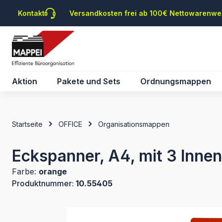
m Hauptinhalt springen
Zur Suche springen
Zur Hauptnavigation springen
Kontakt
Versandkosten frei ab 100€ Nettowarenwe
Aktion
Pakete und Sets
Ordnungsmappen
Startseite
OFFICE
Organisationsmappen
Eckspanner, A4, mit 3 Inne
Farbe:
orange
Produktnummer:
10.55405
Bildergalerie überspringen