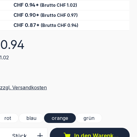
CHF 0.94*
(Brutto CHF 1.02)
CHF 0.90*
(Brutto CHF 0.97)
CHF 0.87*
(Brutto CHF 0.94)
eis:
0.94
1.02
 zzgl. Versandkosten
ählen
rot
blau
orange
grün
 Anzahl: Gib den gewünschten Wert ein 
In den Warenkorb
Stück