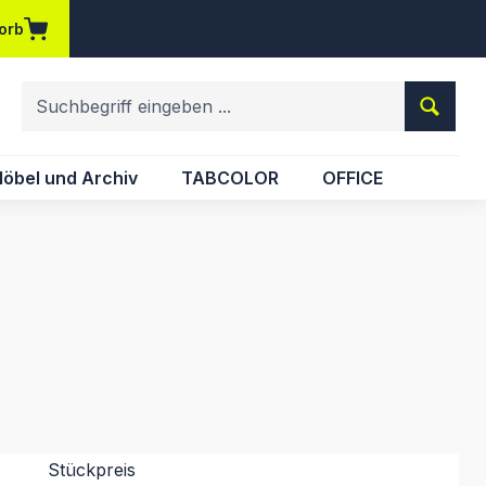
orb
em Merkzettel
öbel und Archiv
TABCOLOR
OFFICE
Stückpreis