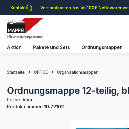
m Hauptinhalt springen
Zur Suche springen
Zur Hauptnavigation springen
Kontakt
Versandkosten frei ab 100€ Nettowarenwe
Aktion
Pakete und Sets
Ordnungsmappen
Startseite
OFFICE
Organisationsmappen
Ordnungsmappe 12-teilig, bl
Farbe:
blau
Produktnummer:
10.72102
Bildergalerie überspringen