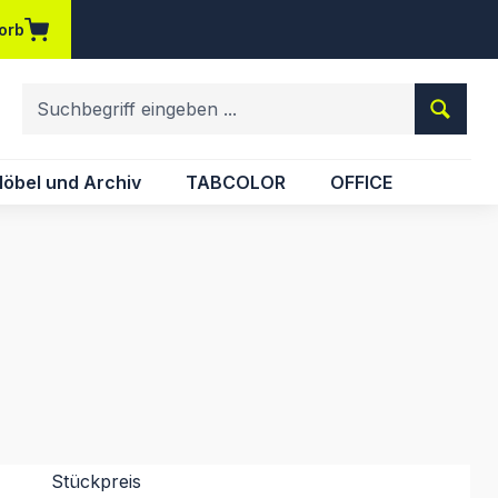
orb
em Merkzettel
öbel und Archiv
TABCOLOR
OFFICE
Stückpreis