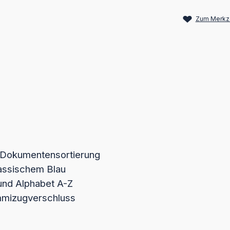
Zum Merkze
e Dokumentensortierung
lassischem Blau
 und Alphabet A-Z
ummizugverschluss