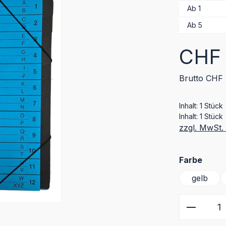
Ab
1
Ab
5
Regulärer Pr
CHF 
Brutto CHF 
Inhalt:
1 Stück
Inhalt:
1 Stück
zzgl. MwSt.
ausw
Farbe
gelb
Produkt