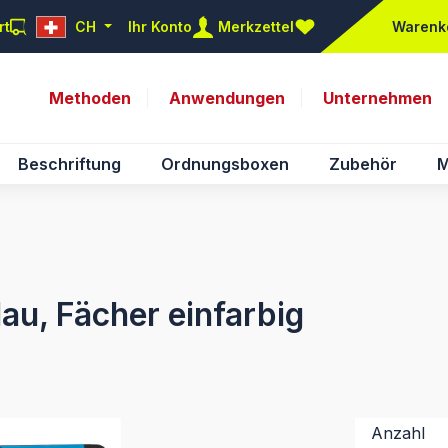
rt
CH
Ihr Konto
Merkzettel
Warenk
Du hast 0 Produkte auf d
Methoden
Anwendungen
Unternehmen
Beschriftung
Ordnungsboxen
Zubehör
M
au, Fächer einfarbig
Anzahl