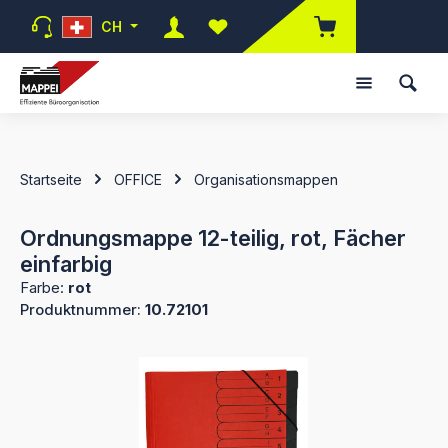
Zum Hauptinhalt springen
CH
Du hast 0 Produkte auf dem Mer
Startseite
OFFICE
Organisationsmappen
Ordnungsmappe 12-teilig, rot, Fächer
einfarbig
Farbe:
rot
Produktnummer:
10.72101
Bildergalerie überspringen