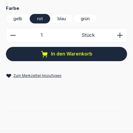
auswählen
Farbe
gelb
rot
blau
grün
Produkt Anzahl: Gib den gewünschten Wert ein ode
Stück
In den Warenkorb
Zum Merkzettel hinzufügen