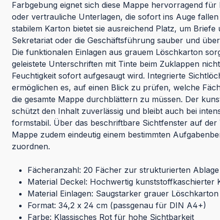
Farbgebung eignet sich diese Mappe hervorragend für 
oder vertrauliche Unterlagen, die sofort ins Auge fallen
stabilem Karton bietet sie ausreichend Platz, um Briefe
Sekretariat oder die Geschäftsführung sauber und übers
Die funktionalen Einlagen aus grauem Löschkarton sorg
geleistete Unterschriften mit Tinte beim Zuklappen nich
Feuchtigkeit sofort aufgesaugt wird. Integrierte Sichtlö
ermöglichen es, auf einen Blick zu prüfen, welche Fäc
die gesamte Mappe durchblättern zu müssen. Der kunst
schützt den Inhalt zuverlässig und bleibt auch bei inten
formstabil. Über das beschriftbare Sichtfenster auf der V
Mappe zudem eindeutig einem bestimmten Aufgabenbe
zuordnen.
Fächeranzahl: 20 Fächer zur strukturierten Ablage
Material Deckel: Hochwertig kunststoffkaschierter 
Material Einlagen: Saugstarker grauer Löschkarton
Format: 34,2 x 24 cm (passgenau für DIN A4+)
Farbe: Klassisches Rot für hohe Sichtbarkeit