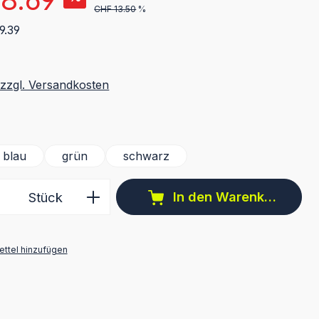
CHF 13.50
%
9.39
 zzgl. Versandkosten
ählen
blau
grün
schwarz
 Anzahl: Gib den gewünschten Wert ein 
In den Warenkorb
Stück
ttel hinzufügen