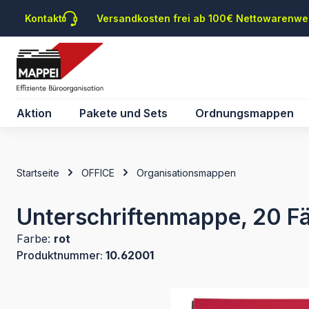
m Hauptinhalt springen
Zur Suche springen
Zur Hauptnavigation springen
Kontakt
Versandkosten frei ab 100€ Nettowarenwe
Aktion
Pakete und Sets
Ordnungsmappen
Startseite
OFFICE
Organisationsmappen
Unterschriftenmappe, 20 Fäc
Farbe:
rot
Produktnummer:
10.62001
Bildergalerie überspringen