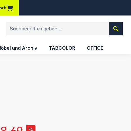
orb
em Merkzettel
öbel und Archiv
TABCOLOR
OFFICE
s:
8.69
%