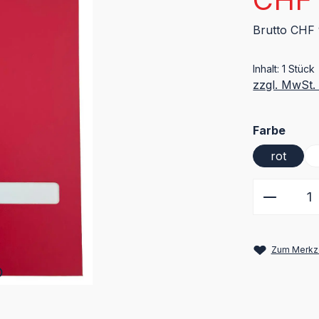
Brutto CHF 
Inhalt:
1 Stück
zzgl. MwSt.
ausw
Farbe
rot
Produkt
Zum Merkze