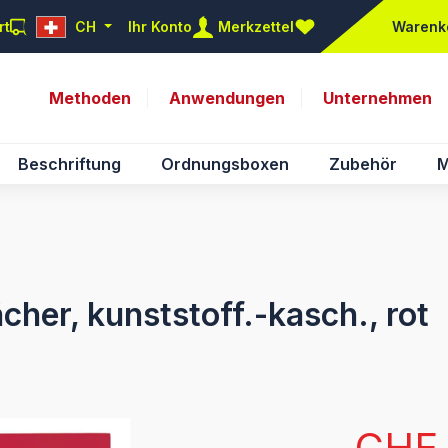
rt
CH
Ihr Konto
Merkzettel
Warenk
Du hast 0 Produkte auf d
Methoden
Anwendungen
Unternehmen
Beschriftung
Ordnungsboxen
Zubehör
M
her, kunststoff.-kasch., rot
Verkaufsprei
CHF 